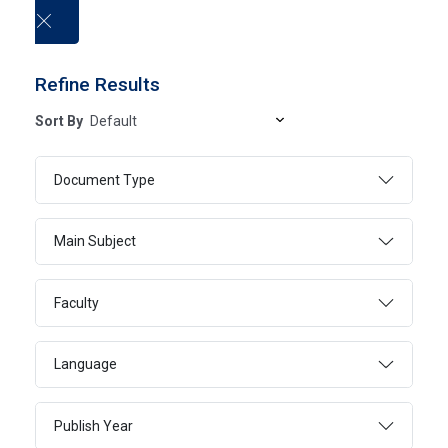
العربية
Refine Results
Sort By
Electronic Books
Document Type
HOME
ELECTRONIC BOOKS
Main Subject
Faculty
SEARCH
ADVANCED SEARCH
Language
Publish Year
Page 1
1 - 20 Of 20552 Results
FILTER