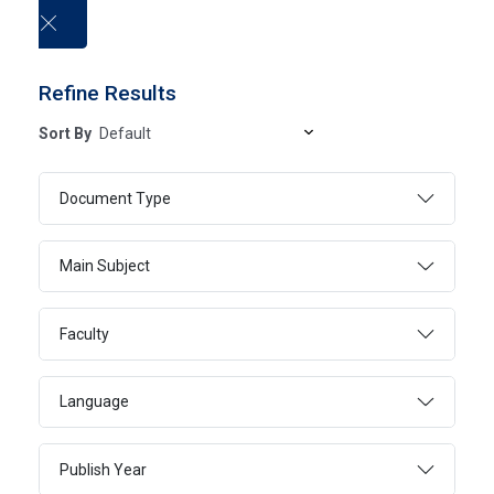
العربية
Refine Results
Sort By
Electronic Books
Document Type
HOME
ELECTRONIC BOOKS
Main Subject
Faculty
SEARCH
ADVANCED SEARCH
Language
Publish Year
Page 1
1 - 20 Of 20552 Results
FILTER