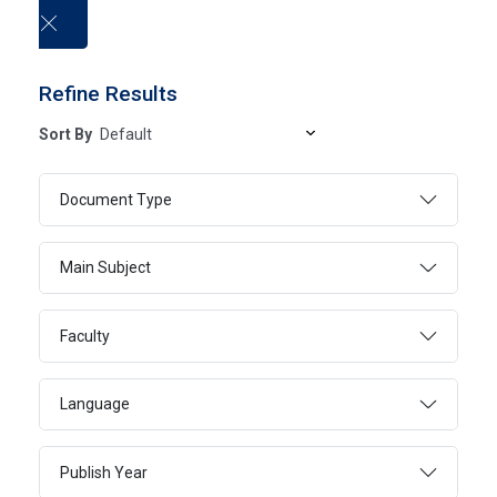
العربية
Refine Results
Sort By
Electronic Books
Document Type
HOME
ELECTRONIC BOOKS
Main Subject
Faculty
SEARCH
ADVANCED SEARCH
Language
Publish Year
Page 6
101 - 120 Of 20552 Results
FILTER