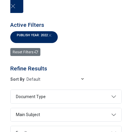
العربية
Active Filters
PUBLISH YEAR: 2022
Electronic Books
Reset Filters
HOME
ELECTRONIC BOOKS
Refine Results
Sort By
SEARCH
Document Type
ADVANCED SEARCH
Main Subject
Page 1
1 - 20 Of 1354 Results
FILTER