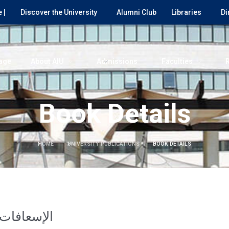
 |
Discover the University
Alumni Club
Libraries
Di
age
About AIU
Admissions
Faculties
Book Details
HOME
UNIVERSITY PUBLICATIONS
BOOK DETAILS
الإسعافات ا