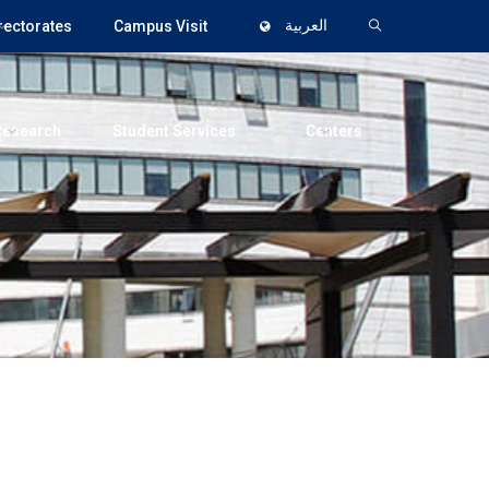
rectorates
Campus Visit
العربية
Research
Student Services
Centers