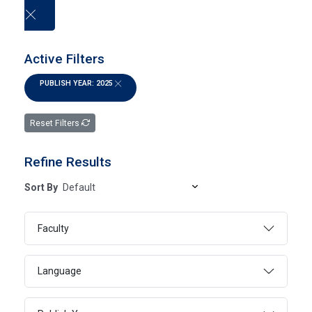
العربية
Active Filters
PUBLISH YEAR: 2025
University publications
Reset Filters
HOME
UNIVERSITY PUBLICATIONS
Refine Results
Sort By
SEARCH
Faculty
Language
Page 1
1 - 5 Of 5 Results
FILTER