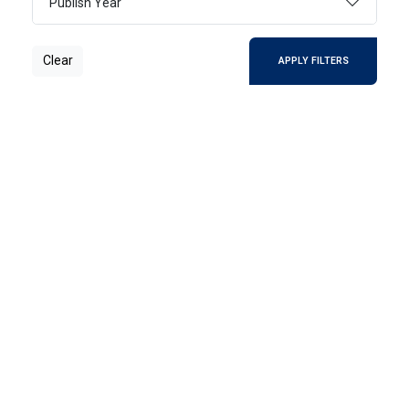
Publish Year
مبادئ القانون الإداري
يحظى القانون الإداري بأهمية كبيرة في الدول
Clear
APPLY FILTERS
كلها لسعة امتداده وطبيعة قواعده فكل أفراد
المجتمع على اختلاف أوضاعهم الاقتصادية
والاجتماعية في علاقة جتمية وجبرية مع الإدارة
العامة
2025
ARABIC
مبادئ القانون الإداري
مقدمة في علم البيئة
اإليكولوجيEcology:
2025
ARABIC
مقدمة في علم البيئة