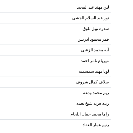
لين مهند عبد المجيد
نور عبد السلام الجشي
سدره نبيل بلوق
قمر محمود ادريس
آيه محمد الزعبي
ميريام تامر احمد
لونا مهند سمسميه
سلاف كمال شروف
ريم محمد ودعه
زينه فريد شيخ نعمه
راما محمد جمال اللحام
رنيم عمار العقاد