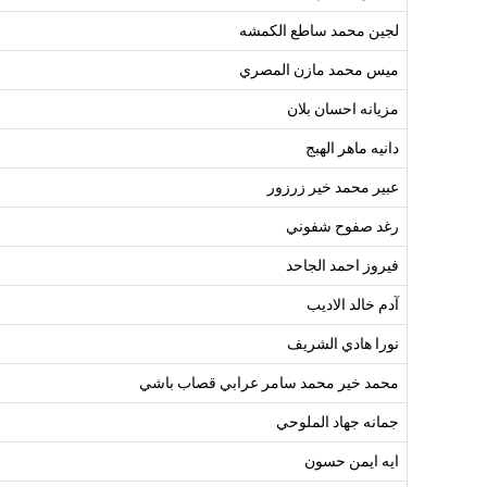
لجين محمد ساطع الكمشه
ميس محمد مازن المصري
مزيانه احسان بلان
دانيه ماهر الهبج
عبير محمد خير زرزور
رغد صفوح شفوني
فيروز احمد الجاحد
آدم خالد الاديب
نورا هادي الشريف
محمد خير محمد سامر عرابي قصاب باشي
جمانه جهاد الملوحي
ايه ايمن حسون