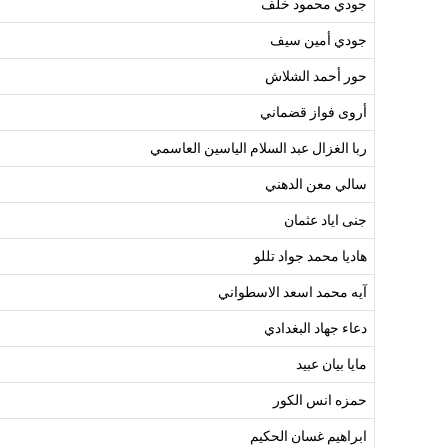
جودي محمود خلف
جودي أمين سيف
حور أحمد الشلاش
أروى فواز قضماني
ربا الغزال عبد السلام الياسين العاسمي
سالي معن الدهني
جنى اياد عثمان
هاديا محمد جواد تللو
آيه محمد اسعد الاسطواني
دعاء جهاد البغدادي
مايا بيان عبيد
حمزه انس الكور
ابراهيم غسان الحكيم