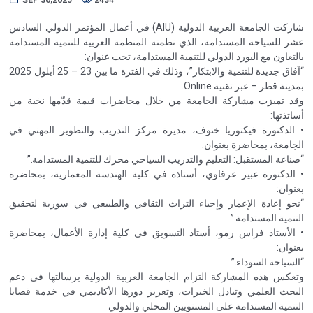
شاركت الجامعة العربية الدولية (AIU) في أعمال المؤتمر الدولي السادس
عشر للسياحة المستدامة، الذي نظمته المنظمة العربية للتنمية المستدامة
بالتعاون مع البورد الدولي للتنمية المستدامة، تحت عنوان:
“آفاق جديدة للتنمية والابتكار”، وذلك في الفترة ما بين 23 – 25 أيلول 2025
بمدينة قطر – عبر تقنية Online.
وقد تميزت مشاركة الجامعة من خلال محاضرات قيمة قدّمها نخبة من
أساتذتها:
• الدكتورة فيكتوريا خنوف، مديرة مركز التدريب والتطوير المهني في
الجامعة، بمحاضرة بعنوان:
“صناعة المستقبل: التعليم والتدريب السياحي محرك للتنمية المستدامة.”
• الدكتورة عبير عرقاوي، أستاذة في كلية الهندسة المعمارية، بمحاضرة
بعنوان:
“نحو إعادة الإعمار وإحياء التراث الثقافي والطبيعي في سورية لتحقيق
التنمية المستدامة.”
• الأستاذ فراس رمو، أستاذ التسويق في كلية إدارة الأعمال، بمحاضرة
بعنوان:
“السياحة السوداء.”
وتعكس هذه المشاركة التزام الجامعة العربية الدولية برسالتها في دعم
البحث العلمي وتبادل الخبرات، وتعزيز دورها الأكاديمي في خدمة قضايا
التنمية المستدامة على المستويين المحلي والدولي