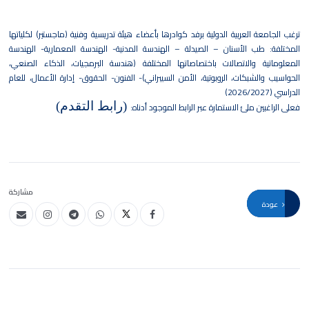
ترغب الجامعة العربية الدولية برفد كوادرها بأعضاء هيئة تدريسية وفنية (ماجستير) لكلياتها
المختلفة: طب الأسنان – الصيدلة – الهندسة المدنية- الهندسة المعمارية- الهندسة
المعلوماتية والاتصالات باختصاصاتها المختلفة (هندسة البرمجيات، الذكاء الصنعي،
الحواسيب والشبكات، الروبوتية، الأمن السيبراني)- الفنون- الحقوق- إدارة الأعمال، للعام
الدراسي (2026/2027)
(رابط التقدم)
فعلى الراغبين ملئ الاستمارة عبر الرابط الموجود أدناه:
مشاركة
عودة