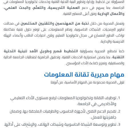
المسؤولة عن تخطيط وإدارة وتطوير البنية التحتية التقنية وخدمات تكنولوجيا المعلومات في
الجامعة، بما يسهم في دعم
العملية التدريسية، والتعلّم، والبحث العلمي،
والأعمال الإدارية
وفق أعلى المعايير التقنية.
وتعمل المديرية من خلال
نخبة من المهندسين والتقنيين المختصين
في مجالات
تطوير البرمجيات، الشبكات الحاسوبية، ونظم المعلومات، على توفير حلول تقنية متكاملة
تواكب التطور المتسارع في مجال تكنولوجيا التعليم، وتلبي احتياجات الطلاب وأعضاء الهيئة
التدريسية والإدارية.
كما تضطلع المديرية بمسؤولية
التخطيط قصير وطويل الأمد للبنية التحتية
التقنية
، بما يضمن استمرارية الخدمات التقنية، وتحقيق الجاهزية لمتطلبات الجامعة الحالية
والمستقبلية، وتعزيز كفاءة الأداء المؤسسي.
مهام مديرية تقانة المعلومات
تتولى المديرية مجموعة من المهام الأساسية، من أبرزها:
توظيف التقانة وتكنولوجيا المعلومات لرفع مستوى الأداء التعليمي
والأكاديمي في الجامعة.
تقديم الدعم التقني لأجهزة الحاسوب والطرفيات الملحقة بها، وضمان
جاهزيتها للعمل.
تطوير وتوسعة الشبكة الحاسوبية وشبكات الهاتف، والإشراف على أدائها،