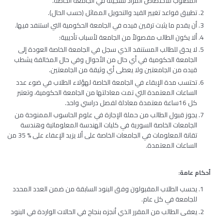
المطلوب للاختصاص المراد تسجيله في الجامعة الخاصة.
تطبيق قواعد تغيير القيد والتحويل المماثل (حسب الحال).
أن يقدم ما يثبت ترقين قيده في الجامعة الحكومية التي استنفد فيها.
ألا يكون الطالب مفصولاً من الجامعة لأسباب تأديبية:
لا يحق للطالب المستنفد الذي سجل في الجامعة الخاصة العودة إلى
الجامعة الحكومية في أي حال من الأحوال وفي حال المخالفة يشطب
قيده من الجامعتين ولا يعطى أي وثيقة من الجامعتين.
تحتسب مدة الإبقاء في الجامعة الخاصة لهؤلاء الطلاب في ضوء عدد
الساعات المعتمدة التي تمت معادلتها من الجامعة الحكومية، وتعتبر
كل 16ساعة معتمدة معادلة لفصل دراسي واحد.
يجوز قبول الطالب من حملة الإجازة في علوم الحاسوب الممنوحة من
الجامعات الخاصة السورية في كليات الهندسة المعلوماتية وهندسة
تقانة المعلومات في الجامعات الخاصة على ألا يزيد الإعفاء على % 35 من
الساعات المعتمدة.
أحكام
عامة
:
يحسب الطلاب المقبولون وفق البنود السابقة من ضمن العدد المحدد
للجامعة في كل عام.
يعفى الطالب من المقرر الذي أنجزه بنجاح في الحالات الواردة في البنود