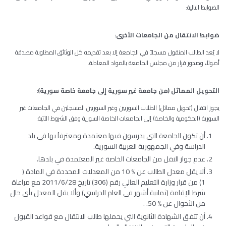
الضوابط التالية:
ضوابط
الانتقال
من
الجامعات
الأخرى
:
لا يُعد الطالب المنقول مسجلاً في الجامعة إلا بعد تقديمه كل الوثائق المطلوبة مصدقة
أصولاً، وصدور قرار من مجلس الجامعة بالمواد المعادلة.
التحويل
المماثل
(
من
جامعة
غير
سورية
إلى
جامعة
خاصة
سورية)
:
يجوز انتقال (تحويل مماثل) الطلاب السوريين وغير السوريين المسجلين في الجامعات غير
السورية (الحكومية والخاصة) إلى الجامعات الخاصة السورية وفق الشروط الآتية:
أن تكون الجامعة التي يدرسون فيها معتمدة ومعترفاُ بها في بلد
الدراسة وفي الجمهورية العربية السورية.
عدم جواز النقل من الجامعات الخاصة غير المعتمدة في بلدها.
ألا يقل معدل الطالب عن % 10 من المعدلات المحددة في المادة (
1) من قرار وزارة التعليم العالي رقم (306) تاريخ 2011/6/28 مع مراعاة
شرط الإقامة (ثمانية أشهر في العام الدراسي) وألا يقل المعدل بأي حال
من الأحوال عن % 50. .
أن تتفق الشهادة الثانوية التي يحملها طالب الانتقال مع قواعد القبول