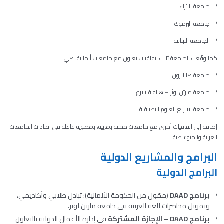
جامعة البتراء
جامعة اليرموك
الجامعة اللبنانية
كما وقّعت الجامعة ثلاث اتفاقيات تعاون مع جامعات ألمانية، هي:
جامعة هايلبرون
جامعة مارتن لوثر – هاله فيتنبرغ
جامعة لايبزيغ للعلوم التطبيقية
إضافة إلى اتفاقيات أخرى مع جامعات محلية وعربية، وعضوية فاعلة في اتحادات الجامعات
العربية والمتوسطية.
البرامج والمشاريع الدولية
البرامج الدولية
برنامج DAAD
(ممّول من الحكومة الألمانية): تبادل طلابي وأكاديمي،
وتمويل محاضرات للغة العربية في جامعة مارتن لوثر.
برنامج DAAD – الإجازة المشتركة
في إدارة الأعمال الدولية بالتعاون