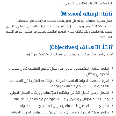
الجامعة في الفضاء الأكاديمي العالمي.
ثانياً: الرسالة (Mission)
تعمل مديرية العلاقات الدولية على تطوير شبكة علاقات استراتيجية مع الجامعات
والمؤسسات الأكاديمية والبحثية حول العالم، بهدف دعم التبادل العلمي والثقافي والبحثي،
وتهيئة بيئة تعليمية دولية تواكب معايير الجودة العالمية، وتسهم في تحقيق أهداف التنمية
المستدامة.
ثالثاً: الأهداف (Objectives)
تسعى المديرية إلى تحقيق مجموعة من الأهداف الاستراتيجية، من أبرزها:
تطوير التعاون الأكاديمي الدولي من خلال توقيع اتفاقيات تبادل طلابي،
أكاديمي وبحثي.
تعزيز السمعة الدولية للجامعة العربية الدولية عبر الانخراط في الفعاليات
العالمية والشراكات مع جامعات مرموقة.
تفعيل برامج التبادل الثقافي وتنظيم المؤتمرات وورشات العمل الدولي
جذب الطلبة الدوليين وتسهيل إجراءات قبولهم وإقامتهم الأكاديمية.
تشجيع البحث العلمي المشترك وتمويل المشاريع البحثية الدولية.
تطوير قدرات الكادر الأكاديمي والإداري من خلال برامج التدريب الدولية.