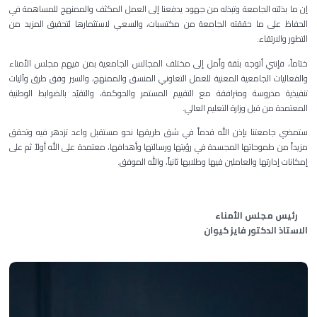
إن ما بذلته الجامعة وتبذله من جهود يدفعنا إلى العمل المكثف والممنهج للمساهمة في
الحفاظ على ما حققته الجامعة من مكتسبات، والسعي لاستثمارها لتحقيق المزيد من
التطور والارتقاء.
ختاماً، فإنني أتوجه بثقة وأمل إلى مختلف المجالس الجامعية بمن فيهم مجلس الأمناء
والفعاليات الجامعية المعنية للعمل التعاوني المنسق والممنهج، والسير وفق طرق وآليات
تنفيذية مدروسة ومترافقة مع التقييم المستمر والحوكمة، والتقيّد بالضوابط الوطنية
المعتمدة من قبل وزارة التعليم العالي.
ستمضي جامعتنا بإذن الله قدماً في شق طريقها نحو مستقبل واعد تزدهر فيه وتحقق
مزيداً من طموحاتها المجسدة في رؤيتها ورسالتها وأهدافها، معتمدة على الله أولاً ثم على
إمكانات إدارتها والعاملين فيها وطلابها ثانياً، والله الموفق.
رئيس مجلس الأمناء
الاستاذ الدكتور فايز كيوان