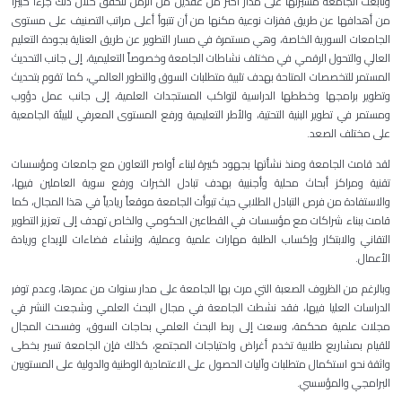
وتابعت الجامعة مسيرتها على مدار أكثر من عقدين من الزمن لتحقق خلال ذلك جزءاً كبيراً
من أهدافها عن طريق قفزات نوعية مكنها من أن تتبوأ أعلى مراتب التصنيف على مستوى
الجامعات السورية الخاصة، وهي مستمرة في مسار التطوير عن طريق العناية بجودة التعليم
العالي والتحول الرقمي في مختلف نشاطات الجامعة وخصوصاً التعليمية، إلى جانب التحديث
المستمر للتخصصات المتاحة بهدف تلبية متطلبات السوق والتطور العالمي، كما تقوم بتحديث
وتطوير برامجها وخططها الدراسية لتواكب المستجدات العلمية، إلى جانب عمل دؤوب
ومستمر في تطوير البنية التحتية، والأطر التعليمية ورفع المستوى المعرفي للبيئة الجامعية
على مختلف الصعد.
لقد قامت الجامعة ومنذ نشأتها بجهود كبيرة لبناء أواصر التعاون مع جامعات ومؤسسات
تقنية ومراكز أبحاث محلية وأجنبية بهدف تبادل الخبرات ورفع سوية العاملين فيها،
والاستفادة من فرص التبادل الطلابي حيث تبوأت الجامعة موقعاً ريادياً في هذا المجال، كما
قامت ببناء شراكات مع مؤسسات في القطاعين الحكومي والخاص تهدف إلى تعزيز التطوير
التقاني والابتكار وإكساب الطلبة مهارات علمية وعملية، وإنشاء فضاءات للإبداع وريادة
الأعمال.
وبالرغم من الظروف الصعبة التي مرت بها الجامعة على مدار سنوات من عمرها، وعدم توفر
الدراسات العليا فيها، فقد نشطت الجامعة في مجال البحث العلمي وشجعت النشر في
مجلات علمية محكمة، وسعت إلى ربط البحث العلمي بحاجات السوق، وفسحت المجال
للقيام بمشاريع طلابية تخدم أغراض واحتياجات المجتمع، كذلك فإن الجامعة تسير بخطى
واثقة نحو استكمال متطلبات وآليات الحصول على الاعتمادية الوطنية والدولية على المستويين
البرامجي والمؤسسي.