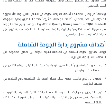
هذه المديرية منذ تأسيسها خطوات نوعية ملموسة انعكست إيجاباً على مختلف مفاصل
العمل الجامعي.
وانطلاقاً من إيمان الجامعة بالأهمية المتزايدة للجودة في التعليم العالي، ومتابعةً للجهود
المبذولة في هذا المجال، أطلقت الجامعة مشروعاً متكاملاً لتطبيق
إدارة الجودة
الشاملة (Total Quality Management – TQM)
، وذلك بهدف ترسيخ ثقافة الجودة
في جميع الأنشطة الأكاديمية والإدارية، والارتقاء بمستوى الأداء المؤسسي، وتحقيق أعلى
درجات الإتقان في العمل الجامعي.
أهداف مشروع إدارة الجودة الشاملة
يهدف مشروع الجودة الشاملة في الجامعة العربية الدولية إلى تحقيق مجموعة من
الأهداف الاستراتيجية، من أبرزها:
إعداد خريجين يتمتعون بأعلى المعايير النوعية، وقادرين على القيام بدورهم الفاعل في
خدمة المجتمع والوطن.
الوصول إلى خريج جامعي متميز محلياً، يمتلك القدرة على المنافسة وروح المبادرة في
مختلف الظروف.
تزويد الخريجين بالمهارات والمعارف اللازمة لمواكبة الثورة العلمية والتكنولوجية
والمعرفية، وتعزيز قدرتهم على التكيف مع المتغيرات والعمل على التطوير المستمر للذات
والبيئة المحيطة.