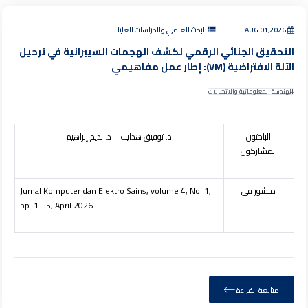
AUG 01,2026
البحث العلمي والدراسات العليا
التحقيق الجنائي الرقمي لكشف الهجمات السيبرانية في ترحيل
الآلة الافتراضية (VM): إطار عمل مفاهيمي
الهندسة المعلوماتية والاتصالات
الباحثون
د. توفيق هدايت – د. نديم إبراهيم
المشاركون
منشور في
Jurnal Komputer dan Elektro Sains, volume 4, No. 1,
pp. 1 - 5, April 2026.
متابعة القراءة