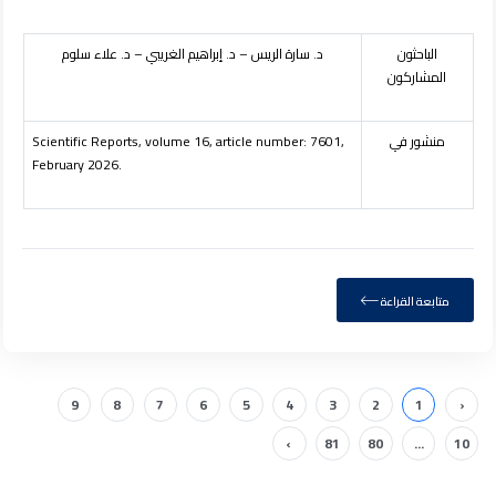
الباحثون
د. سارة الريس – د. إبراهيم الغريبي – د. علاء سلوم
المشاركون
منشور في
Scientific Reports, volume 16, article number: 7601,
February 2026.
متابعة القراءة
9
8
7
6
5
4
3
2
1
‹
›
81
80
...
10