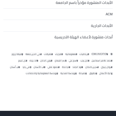
الأبحاث المنشورة مؤخراً باسم الجامعة
ACM
الأبحاث الجارية
أبحاث منشورة لأعضاء الهيئة التدريسية
IT
COMUNICATION
الرياضيات
المعلوماتية
الفيزياء
متفرقات
محي الدين جمعة
وفيقة زرزور
محمد طاهر اسماعيل
مازن رجب
باسم علي
ياسر الشماع
فوزي الدنان
خالد يزبك
ندى غنيم
مروان زبيبي
نسرين خانكان
خلود الجلاد
مايا حدة
محمود مللي
طب الأسنان
رامي يارد
طب أسنان
إدارة الأعمال
الحقوق
الصيدلة
الهندسة المدنية
الهندسة المعلوماتية والاتصالات