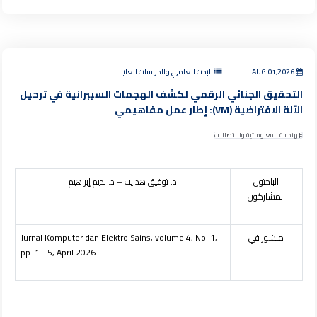
AUG 01,2026
البحث العلمي والدراسات العليا
التحقيق الجنائي الرقمي لكشف الهجمات السيبرانية في ترحيل
الآلة الافتراضية (VM): إطار عمل مفاهيمي
الهندسة المعلوماتية والاتصالات
الباحثون
د. توفيق هدايت – د. نديم إبراهيم
المشاركون
منشور في
Jurnal Komputer dan Elektro Sains, volume 4, No. 1,
pp. 1 - 5, April 2026.