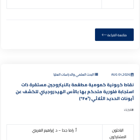
متابعة القراءة
AUG 01,2026
البحث العلمي والدراسات العليا
نقاط كربونية كمومية مطعّمة بالنيتروجين مستقرة ذات
استجابة فلورية متحكم بها بالأس الهيدروجيني للكشف عن
أيونات الحديد الثلاثي (Fe³⁺)
الفيزياء
الباحثون
أ. راما جحا – د. إبراهيم الغريبي
المشاركون