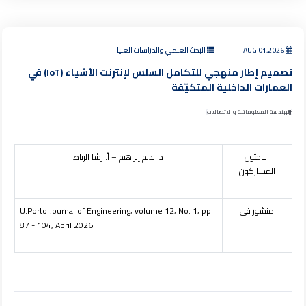
AUG 01,2026
البحث العلمي والدراسات العليا
تصميم إطار منهجي للتكامل السلس لإنترنت الأشياء (IoT) في
العمارات الداخلية المتكيّفة
الهندسة المعلوماتية والاتصالات
الباحثون
د. نديم إبراهيم – أ. رشا الرباط
المشاركون
منشور في
U.Porto Journal of Engineering, volume 12, No. 1, pp.
87 - 104, April 2026.