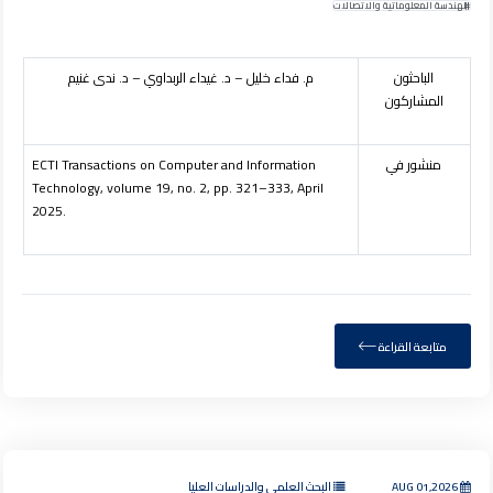
الهندسة المعلوماتية والاتصالات
الباحثون
م. فداء خليل – د. غيداء الربداوي – د. ندى غنيم
المشاركون
منشور في
ECTI Transactions on Computer and Information
Technology, volume
19
, no. 2, pp. 321–333, April
2025.
متابعة القراءة
AUG 01,2026
البحث العلمي والدراسات العليا