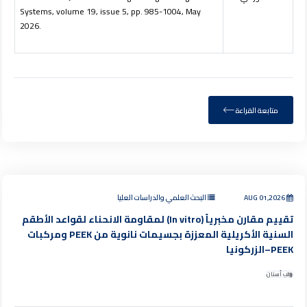
Systems, volume 19, issue 5, pp. 985-1004, May
2026.
متابعة القراءة
AUG 01,2026
البحث العلمي والدراسات العليا
تقييم مقارن مخبرياً (In vitro) لمقاومة الانحناء لقواعد الأطقم
السنية الأكريلية المعززة بجسيمات نانوية من PEEK ومركبات
PEEK–الزركونيا
طب أسنان