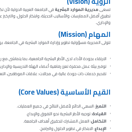
الرؤية (Vision)
تسعى
مديرية الموارد البشرية
في الجامعة العربية الدولية لأن ت
تطبيق أفضل الممارسات والأساليب الحديثة، وابتكار الحلول، والتركيز عل
والإداري.
المهام (Mission)
تتولى المديرية مسؤولية تطوير وإدارة الموارد البشرية في الجامعة، ب
الارتقاء بجودة الأداء لدى الأطر البشرية الجامعية، بما يتماشى مع رؤ
توفير بيئة عمل محفزة تعزز رفاهية أعضاء الهيئة التدريسية والإدارية
تقديم خدمات ذات جودة عالية في مجالات: علاقات الموظفين، التعويض
القيم الأساسية (Core Values)
التميز
: السعي الدائم لأفضل النتائج في جميع العمليات.
القيادة
: توجيه الأطر البشرية نحو التفوق والإبداع.
التكامل
: العمل المشترك لتحقيق أهداف الجامعة.
الإبداع
: الابتكار في تطوير الحلول والبرامج.