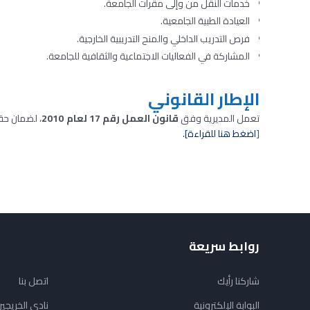
خدمات النقل من وإلى مقرات الجامعة.
العيادة الطبية الجامعية.
فرص التدريب الداخلي والمنح التدريبية الخارجية.
المشاركة في الفعاليات الاجتماعية والثقافية للجامعة.
الإطار القانوني
تعمل المديرية وفق
قانون العمل رقم 17 لعام 2010
، لضمان حقو
[
اضغط هنا للقراءة].
روابط سريعة
شاركنا رأيك
اتصل بنا
البوابة الإلكترونية
نادي الخريجي