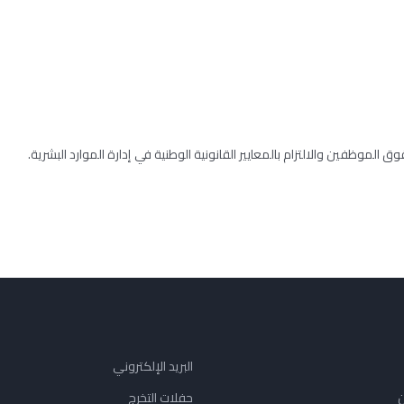
ق الموظفين والالتزام بالمعايير القانونية الوطنية في إدارة الموارد البشرية.
البريد الإلكتروني
ن
حفلات التخرج