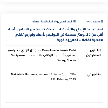
APR 26,2025
البحث العلمي والدراسات العليا, الصيدلة
استراتيجية الإرجاع والتثبيت لجسيمات نانوية من النحاس بأبعاد
أقل من 2 نانومتر مدمجة في البوليمر بأبعاد وتوزيع ثابتين
معطية تفاعلات تحفيزية قوية
الباحثون
Rosy Amalia Kurnia Putri
- د. وائل الزعبي - د. باسم
المشاركون
عصفور - أ. د. عبد الوهاب علاف -
-
Sudiyarmanto
Young Gun Ko
منشور في
, volume 12, issue 3, pp. 899-
Materials Horizons
914, February 2025.