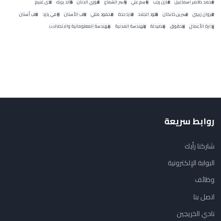
محمد طاهر اسماعيل
مازن رجب
باسم علي
ياسر الشماع
فوزي الدنان
خالد يزبك
ندى غنيم
مروان زبيبي
نسرين خانكان
خلود الجلاد
مايا حدة
محمود مللي
طب الأسنان
رامي يارد
طب أسنان
إدارة الأعمال
الحقوق
الصيدلة
الهندسة المدنية
الهندسة المعلوماتية والاتصالات
روابط سريعة
شاركنا رأيك
البوابة الإلكترونية
وظائف
اتصل بنا
نادي الخريجين