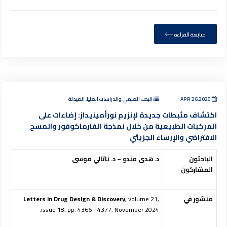
متابعة القراءة
APR 26,2025
البحث العلمي والدراسات العليا, الصيدلة
اكتشاف مثبطات جديدة لإنزيم نورأمينيداز: إضاءات على
المركبات الطبيعية من خلال نمذجة الفارماكوفور والمسح
الافتراضي والإرساء الجزيئي
الباحثون
د. هدى مندو – د. ناتالي موسى
المشاركون
منشور في
, volume 21,
Letters in Drug Design & Discovery
issue 18, pp. 4366 - 4377, November 2024.