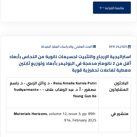
متابعة القراءة
APR 26,2025
البحث العلمي والدراسات العليا, الصيدلة
استراتيجية الإرجاع والتثبيت لجسيمات نانوية من النحاس بأبعاد
أقل من 2 نانومتر مدمجة في البوليمر بأبعاد وتوزيع ثابتين
معطية تفاعلات تحفيزية قوية
الباحثون
Rosy Amalia Kurnia Putri
- د. وائل الزعبي - د. باسم
المشاركون
عصفور - أ. د. عبد الوهاب علاف -
-
Sudiyarmanto
Young Gun Ko
منشور في
, volume 12, issue 3, pp. 899-
Materials Horizons
914, February 2025.