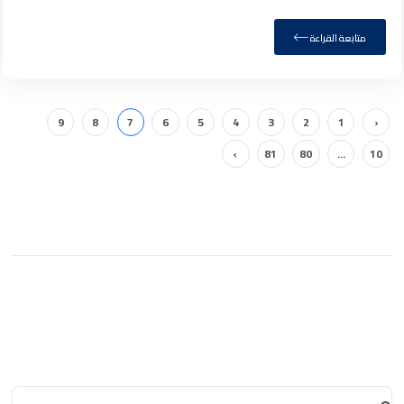
متابعة القراءة
9
8
7
6
5
4
3
2
1
‹
›
81
80
...
10