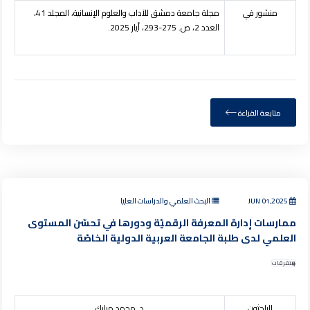
منشور في
مجلة جامعة دمشق للآداب والعلوم الإنسانية
، المجلد 41،
العدد 2، ص. 275-293، أيار 2025.
متابعة القراءة
JUN 01,2025
البحث العلمي والدراسات العليا
ممارسات إدارة المعرفة الرقميّة ودورها في تحسّن المستوى
العلمي لدى طلبة الجامعة العربية الدولية الخاصّة
متفرقات
الباحثون
د. محمد مبارك