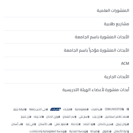
المنشورات العلمية
مشاريع طلابية
الأبحاث المنشورة باسم الجامعة
الأبحاث المنشورة مؤخراً باسم الجامعة
ACM
الأبحاث الجارية
أبحاث منشورة لأعضاء الهيئة التدريسية
IT
COMUNICATION
الرياضيات
المعلوماتية
الفيزياء
متفرقات
محي الدين جمعة
وفيقة زرزور
محمد طاهر اسماعيل
مازن رجب
باسم علي
ياسر الشماع
فوزي الدنان
خالد يزبك
ندى غنيم
مروان زبيبي
نسرين خانكان
خلود الجلاد
مايا حدة
محمود مللي
طب الأسنان
رامي يارد
طب أسنان
إدارة الأعمال
الحقوق
الصيدلة
الهندسة المدنية
الهندسة المعلوماتية والاتصالات