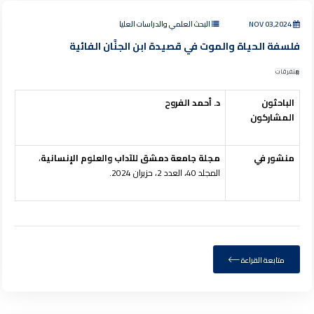
NOV 03,2024
البحث العلمي والدراسات العليا
فلسفة الحياة والموت في قصيدة ابن الجنَّان الفائية
متفرقات
الباحثون
د. أحمد الفروح
المشاركون
منشور في
مجلة جامعة دمشق للآداب والعلوم الإنسانية
،
المجلد 40، العدد 2، حزيران 2024.
متابعة القراءة