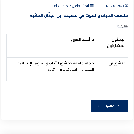
NOV 03,2024
البحث العلمي والدراسات العليا
فلسفة الحياة والموت في قصيدة ابن الجنَّان الفائية
متفرقات
الباحثون
د. أحمد الفروح
المشاركون
منشور في
مجلة جامعة دمشق للآداب والعلوم الإنسانية
،
المجلد 40، العدد 2، حزيران 2024.
متابعة القراءة