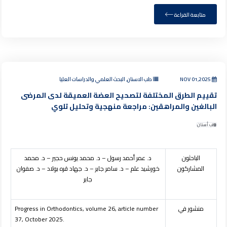
متابعة القراءة
NOV 01,2025
طب الاسنان, البحث العلمي والدراسات العليا
تقييم الطرق المختلفة لتصحيح العضة العميقة لدى المرضى
البالغين والمراهقين: مراجعة منهجية وتحليل تلوي
طب أسنان
الباحثون
د. عمر أحمد رسول – د. محمد يونس حجير – د. محمد
المشاركون
خورشيد علم – د. سامر جابر – د. جهاد قره بولاد – د. صفوان
جابر
منشور في
Progress in Orthodontics, volume 26, article number
37, October 2025.