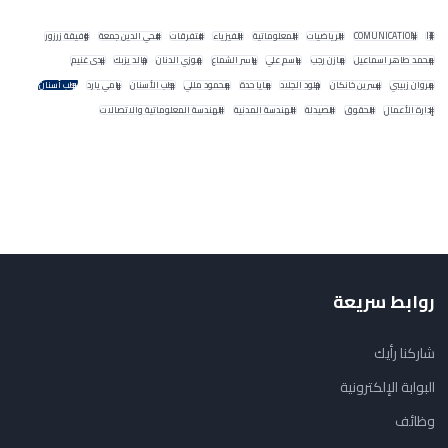
IT
COMUNICATION
الرياضيات
المعلوماتية
الفيزياء
متفرقات
محي الدين جمعة
وفيقة زرزور
محمد طاهر اسماعيل
مازن رجب
باسم علي
ياسر الشماع
فوزي الدنان
خالد يزبك
ندى غنيم
مروان زبيبي
نسرين خانكان
خلود الجلاد
مايا حدة
محمود مللي
طب الأسنان
رامي يارد
طب أسنان
إدارة الأعمال
الحقوق
الصيدلة
الهندسة المدنية
الهندسة المعلوماتية والاتصالات
روابط سريعة
شاركنا رأيك
البوابة الإلكترونية
وظائف