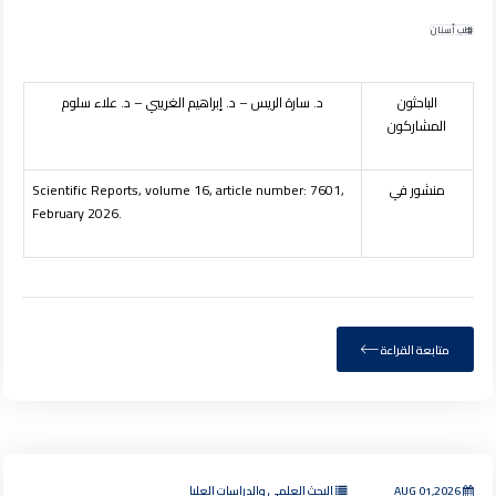
طب أسنان
الباحثون
د. سارة الريس – د. إبراهيم الغريبي – د. علاء سلوم
المشاركون
منشور في
Scientific Reports, volume 16, article number: 7601,
February 2026.
متابعة القراءة
AUG 01,2026
البحث العلمي والدراسات العليا