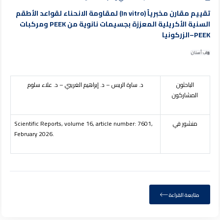
تقييم مقارن مخبرياً (In vitro) لمقاومة الانحناء لقواعد الأطقم
السنية الأكريلية المعززة بجسيمات نانوية من PEEK ومركبات
PEEK–الزركونيا
طب أسنان
الباحثون
د. سارة الريس – د. إبراهيم الغريبي – د. علاء سلوم
المشاركون
منشور في
Scientific Reports, volume 16, article number: 7601,
February 2026.
متابعة القراءة