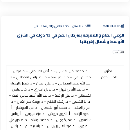
MAR 01,0005
طب الاسنان, البحث العلمي والدراسات العليا
الوعي العام والمعرفة بسرطان الفم في 13 دولة في الشرق
الأوسط وشمال إفريقيا
طب أسنان
الباحثون
د. محمد زكريا نعساني – د. أنس الصالحاني – د. فيصل
المشاركون
محسن العلي – د. سامر رستم – د. ناصر راقي القحطاني – د.
عبد الله سعد القحطاني – د. علي ربيعان – د. فيصل الهديان
– د. عبد الله بن نبهان – د. عادل العنزي – د. خالد عايض
القحطاني – د. علي الرافدة – د. عبد الله أحمد عباس اللفت –
د. بنا النفيعي – د. رفيف الشنيبر – د. روضة عمر الغبان – د.
مرام العقلا – د. محمد أبو القمصان – د. مايا الجوخدار – أ.
نجود الزاهد – أ. شروق درويش – د. عزة سيوفي – أ. إيناس
شامسي – د. عمر كوجان – د. محمد نوشاد – د. صادق علي
الماوري – د. عبد العزيز بن ريس – د. باسم صباغ – د. باسل