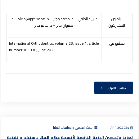
الباحثون
د. زياد الحافي – د. محمد حجير – د. محمد خورشيد علم – د.
المشاركون
صفوان جابر – د. سامر جابر
منشور في
International Orthodontics, volume 23, issue 4, article
number 101036, June 2025.
متابعة القراءة
APR 20,2024
البحث العلمي والدراسات العليا
تعزيز وتحصين البنية النانوية لأنسجة عظم الفك باستخدام تقنية