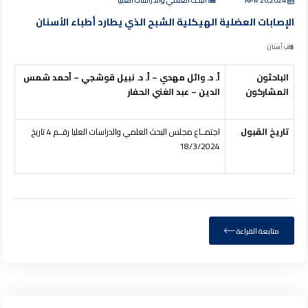
الإصابات العضلية الهيكلية الشبح الذي يطارد أطباء الأسنان
طب أسنان
الباحثون
أ. د. وائل مهدي – أ. د. نبيل قوشجي – أحمد شمس
المشاركون
الدين – عبد الغني الحفار
تاريخ القبول
اجتمــاع مجلس البحث العلمي والدراسات العليا رقــم 4 تاريخ
18/3/2024
متابعة القراءة