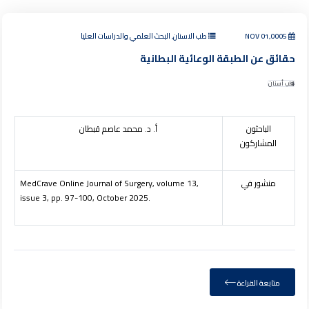
NOV 01,0005
طب الاسنان, البحث العلمي والدراسات العليا
حقائق عن الطبقة الوعائية البطانية
طب أسنان
الباحثون
أ. د. محمد عاصم قبطان
المشاركون
منشور في
,
3
MedCrave Online Journal of Surgery, volume 1
issue 3, pp. 97-100, October 2025.
متابعة القراءة