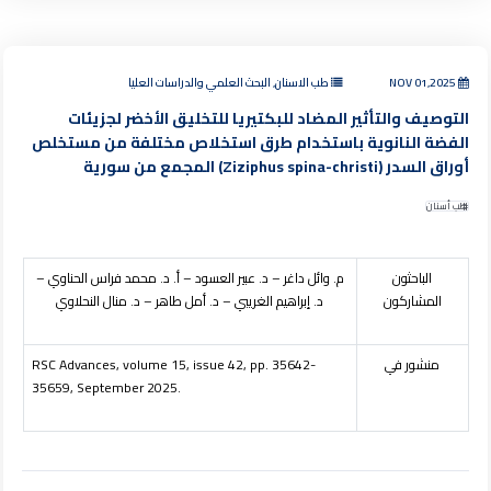
NOV 01,2025
طب الاسنان, البحث العلمي والدراسات العليا
التوصيف والتأثير المضاد للبكتيريا للتخليق الأخضر لجزيئات
الفضة النانوية باستخدام طرق استخلاص مختلفة من مستخلص
أوراق السدر (Ziziphus spina-christi) المجمع من سورية
طب أسنان
الباحثون
م. وائل داغر – د. عبير العسود – أ. د. محمد فراس الحناوي –
المشاركون
د. إبراهيم الغريبي – د. أمل طاهر – د. منال النحلاوي
منشور في
RSC Advances, volume 15, issue 42, pp. 35642-
35659, September 2025.