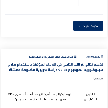
متابعة القراءة
JUN 01,2025
طب الاسنان, البحث العلمي والدراسات العليا
تقييم نتائج بتر اللب التاجي في الأرحاء المؤقتة باستخدام هلام
هيبوكلوريد الصوديوم 2.25% دراسة سريرية مضبوطة معشاة
طب أسنان
الباحثون
د. ماوية كركوتلي – د. أميرة النور – د. أمجد أبو حسنى –
OK
المشاركون
Hyung Nam
– د. صالح الكردي – د. ندى بشارة