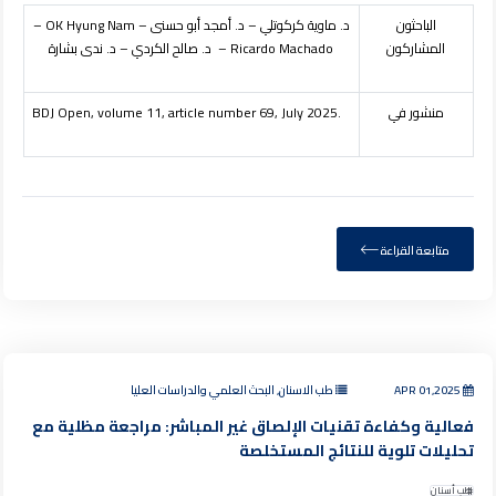
الباحثون
د. ماوية كركوتلي – د. أمجد أبو حسنى –
OK Hyung Nam
–
المشاركون
Ricardo Machado
– د. صالح الكردي – د. ندى بشارة
منشور في
BDJ Open, volume 11, article number 69, July 2025.
متابعة القراءة
APR 01,2025
طب الاسنان, البحث العلمي والدراسات العليا
فعالية وكفاءة تقنيات الإلصاق غير المباشر: مراجعة مظلية مع
تحليلات تلوية للنتائج المستخلصة
طب أسنان