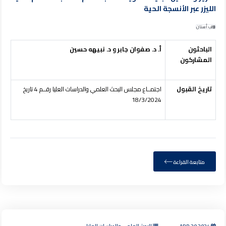
الليزر عبر الأنسجة الحية
طب أسنان
الباحثون
أ. د. صفوان جابر و د. نبيهه حسين
المشاركون
تاريخ القبول
اجتمــاع مجلس البحث العلمي والدراسات العليا رقــم 4 تاريخ
18/3/2024
متابعة القراءة
APR 20,2024
البحث العلمي والدراسات العليا