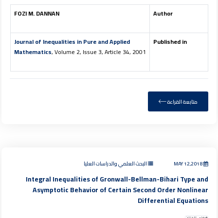
FOZI M. DANNAN
Author
Journal of Inequalities in Pure and Applied
Published in
Mathematics
, Volume 2, Issue 3, Article 34, 2001
متابعة القراءة
MAY 12,2018
البحث العلمي والدراسات العليا
Integral Inequalities of Gronwall-Bellman-Bihari Type and
Asymptotic Behavior of Certain Second Order Nonlinear
Differential Equations