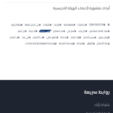
أبحاث منشورة لأعضاء الهيئة التدريسية
IT
COMUNICATION
الرياضيات
المعلوماتية
الفيزياء
متفرقات
محي الدين جمعة
وفيقة زرزور
محمد طاهر اسماعيل
مازن رجب
باسم علي
ياسر الشماع
فوزي الدنان
خالد يزبك
ندى غنيم
مروان زبيبي
نسرين خانكان
خلود الجلاد
مايا حدة
محمود مللي
طب الأسنان
رامي يارد
طب أسنان
إدارة الأعمال
الحقوق
الصيدلة
الهندسة المدنية
الهندسة المعلوماتية والاتصالات
روابط سريعة
شاركنا رأيك