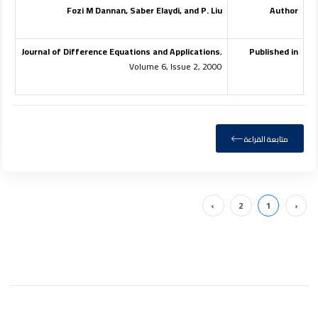
Fozi M Dannan, Saber Elaydi, and P. Liu
Author
Journal of Difference Equations and Applications
,
Published in
Volume 6, Issue 2, 2000
متابعة القراءة
›
2
1
‹