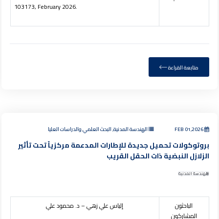
103173, February 2026.
متابعة القراءة
FEB 01,2026
الهندسة المدنية, البحث العلمي والدراسات العليا
بروتوكولات تحميل جديدة للإطارات المدعمة مركزياً تحت تأثير
الزلازل النبضية ذات الحقل القريب
الهندسة المدنية
الباحثون
إلياس علي زهي – د. محمود علي
المشاركون