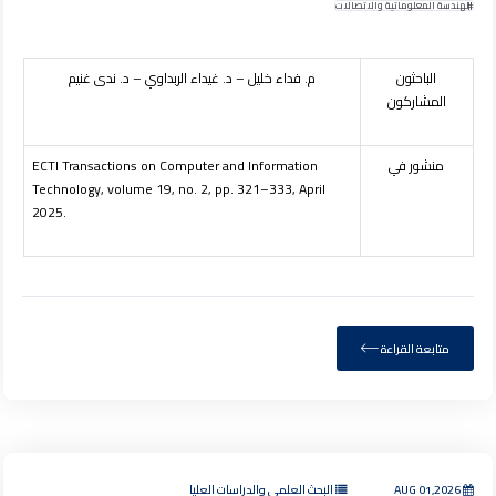
الهندسة المعلوماتية والاتصالات
الباحثون
م. فداء خليل – د. غيداء الربداوي – د. ندى غنيم
المشاركون
منشور في
ECTI Transactions on Computer and Information
Technology, volume
19
, no. 2, pp. 321–333, April
2025.
متابعة القراءة
AUG 01,2026
البحث العلمي والدراسات العليا