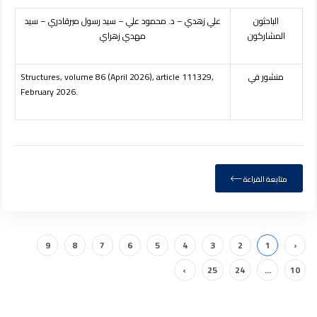
الباحثون
علي زهدي – د. محمود علي – سيد رسول ميرقادري – سيد
المشاركون
مهدي زهراي
منشور في
(April 2026), article 111329,
6
Structures, volume 8
February 2026.
متابعة القراءة
9
8
7
6
5
4
3
2
1
‹
›
25
24
...
10