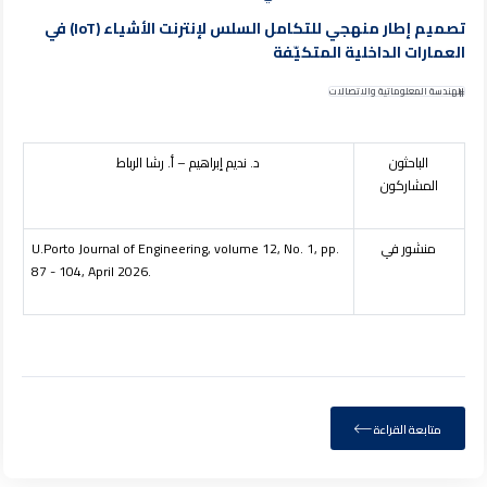
تصميم إطار منهجي للتكامل السلس لإنترنت الأشياء (IoT) في
العمارات الداخلية المتكيّفة
الهندسة المعلوماتية والاتصالات
الباحثون
د. نديم إبراهيم – أ. رشا الرباط
المشاركون
منشور في
U.Porto Journal of Engineering, volume 12, No. 1, pp.
87 - 104, April 2026.
متابعة القراءة