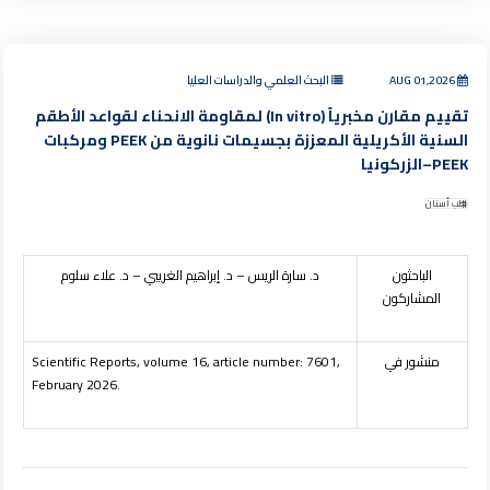
AUG 01,2026
البحث العلمي والدراسات العليا
تقييم مقارن مخبرياً (In vitro) لمقاومة الانحناء لقواعد الأطقم
السنية الأكريلية المعززة بجسيمات نانوية من PEEK ومركبات
PEEK–الزركونيا
طب أسنان
الباحثون
د. سارة الريس – د. إبراهيم الغريبي – د. علاء سلوم
المشاركون
منشور في
Scientific Reports, volume 16, article number: 7601,
February 2026.