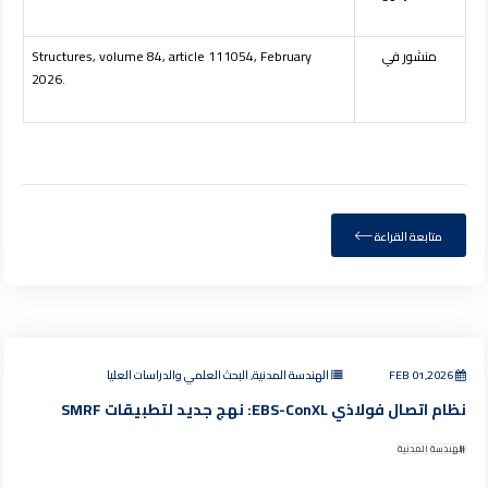
منشور في
Structures, volume 84, article 111054, February
2026.
متابعة القراءة
FEB 01,2026
الهندسة المدنية, البحث العلمي والدراسات العليا
نظام اتصال فولاذي EBS-ConXL: نهج جديد لتطبيقات SMRF
الهندسة المدنية