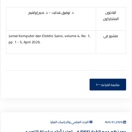
الباحثون
د. توفيق هدايت – د. نديم إبراهيم
المشاركون
منشور في
Jurnal Komputer dan Elektro Sains, volume 4, No. 1,
pp. 1 - 5, April 2026.
متابعة القراءة
AUG 01,2026
البحث العلمي والدراسات العليا
دور نظم دعم القرار (DSS) في تعزيز أداء سلسلة التوريد