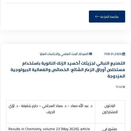
متابعة القراءة
FEB 01,2026
الصيدلة, البحث العلمي والدراسات العليا
التصنيع النباتي لجزيئات أكسيد الزنك النانوية باستخدام
مستخلص أوراق الزعتر الشائع: الخصائص والفعالية البيولوجية
المزدوجة
الصيدلة
الباحثون
د. عبد الله معاد – د. معاذ العجلاني – حازم شقيفة - د. لؤي
المشاركون
الجرف
منشور في
Results in Chemistry, volume 23 (May 2026), article