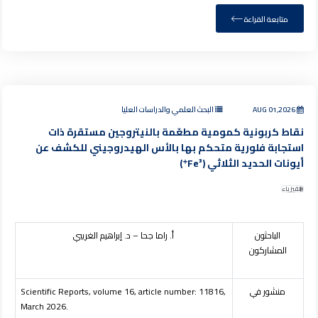
متابعة القراءة
AUG 01,2026
البحث العلمي والدراسات العليا
نقاط كربونية كمومية مطعّمة بالنيتروجين مستقرة ذات
استجابة فلورية متحكم بها بالأس الهيدروجيني للكشف عن
أيونات الحديد الثلاثي (Fe³⁺)
الفيزياء
الباحثون
أ. راما جحا – د. إبراهيم الغريبي
المشاركون
منشور في
Scientific Reports, volume 16, article number: 11816,
March 2026.