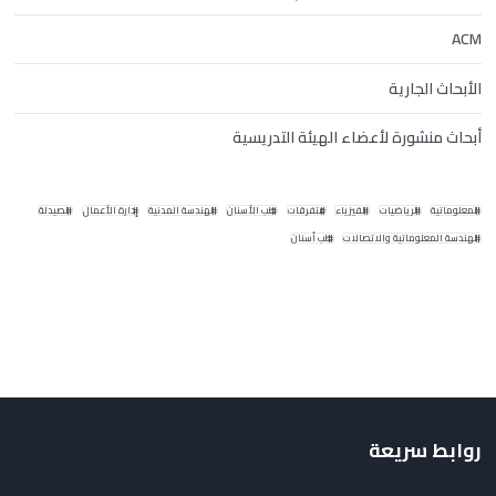
ACM
الأبحاث الجارية
أبحاث منشورة لأعضاء الهيئة التدريسية
المعلوماتية
الرياضيات
الفيزياء
متفرقات
طب الأسنان
الهندسة المدنية
إدارة الأعمال
الصيدلة
الهندسة المعلوماتية والاتصالات
طب أسنان
روابط سريعة