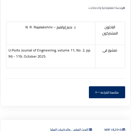
الهندسة المعلوماتية والاتصالات
الباحثون
د. نديم إبراهيم –
N. R. Rajalakshmi
المشاركون
منشور في
U.Porto Journal of Engineering, volume 11, No. 2, pp.
96 - 119, October 2025.
متابعة القراءة
MAY 18,2016
البحث العلمي والدراسات العليا