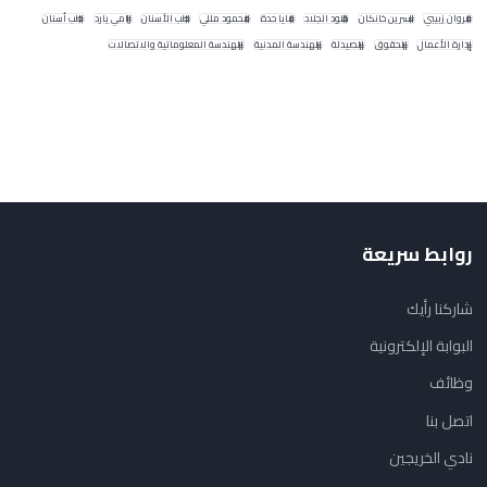
مروان زبيبي
نسرين خانكان
خلود الجلاد
مايا حدة
محمود مللي
طب الأسنان
رامي يارد
طب أسنان
إدارة الأعمال
الحقوق
الصيدلة
الهندسة المدنية
الهندسة المعلوماتية والاتصالات
روابط سريعة
شاركنا رأيك
البوابة الإلكترونية
وظائف
اتصل بنا
نادي الخريجين