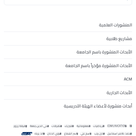
المنشورات العلمية
مشاريع طلابية
الأبحاث المنشورة باسم الجامعة
الأبحاث المنشورة مؤخراً باسم الجامعة
ACM
الأبحاث الجارية
أبحاث منشورة لأعضاء الهيئة التدريسية
IT
COMUNICATION
الرياضيات
المعلوماتية
الفيزياء
متفرقات
محي الدين جمعة
وفيقة زرزور
محمد طاهر اسماعيل
مازن رجب
باسم علي
ياسر الشماع
فوزي الدنان
خالد يزبك
ندى غنيم