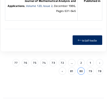
Journal of Mathematical Analysis and
Published in
Applications
,
Volume 120, Issue 2
, December 1986,
Pages 631-646
متابعة القراءة
77
76
75
74
73
72
...
2
1
‹
›
81
80
79
78