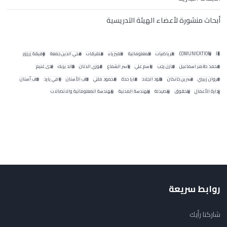
أبحاث منشورة لأعضاء الهيئة التدريسية
IT
COMUNICATION
الرياضيات
المعلوماتية
الفيزياء
متفرقات
محي الدين جمعة
وفيقة زرزور
محمد طاهر اسماعيل
مازن رجب
باسم علي
ياسر الشماع
فوزي الدنان
خالد يزبك
ندى غنيم
مروان زبيبي
نسرين خانكان
خلود الجلاد
مايا حدة
محمود مللي
طب الأسنان
رامي يارد
طب أسنان
إدارة الأعمال
الحقوق
الصيدلة
الهندسة المدنية
الهندسة المعلوماتية والاتصالات
روابط سريعة
شاركنا رأيك