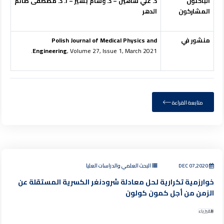
الباحثون
د. علي شاهين – د. وسام بشير – أ. د. مصطفى صائم
المشاركون
الدهر
منشور في
Polish Journal of Medical Physics and
Engineering
, Volume 27, Issue 1, March 2021.
متابعة القراءة
DEC 07,2020
البحث العلمي والدراسات العليا
خوارزمية تكرارية لحل معادلة شرودنغر الكسرية المستقلة عن
الزمن من أجل كمون كولون
الفيزياء