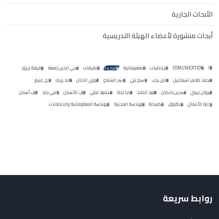
الأبحاث الجارية
أبحاث منشورة لأعضاء الهيئة التدريسية
IT
COMUNICATION
الرياضيات
المعلوماتية
الفيزياء
متفرقات
محي الدين جمعة
وفيقة زرزور
محمد طاهر اسماعيل
مازن رجب
باسم علي
ياسر الشماع
فوزي الدنان
خالد يزبك
ندى غنيم
مروان زبيبي
نسرين خانكان
خلود الجلاد
مايا حدة
محمود مللي
طب الأسنان
رامي يارد
طب أسنان
إدارة الأعمال
الحقوق
الصيدلة
الهندسة المدنية
الهندسة المعلوماتية والاتصالات
روابط سريعة