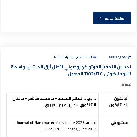
متابعة القراءة
APR 20,2024
البحث العلمي والدراسات العليا
تحسين التحفيز الفوتو كهروضوئي لتحلل أزق الميثيل بواسطة
الانود الضوئي TiO2/ITO المعدل
الفيزياء
الباحثون
د. جهاد الصالح المحمد – د. محمد هاشم – د. حنان
المشاركون
الشاغوري – د. إبراهيم الغريبي
منشور في
, volume 2023, article
Journal of Nanomaterials
ID 1722978, 11 pages, June 2023.