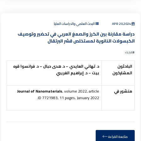
APR 20,2024
البحث العلمي والدراسات العليا
دراسة مقارنة بين الكرز والصمغ العربي في تحضير وتوصيف
الكبسولات النانوية لمستخلص قشر البرتقال
الفيزياء
الباحثون
د. تهاني العايدي – د. هدى حبال – د. فرانسوا قره
المشاركون
بيت – د. إبراهيم الغريبي
منشور في
, volume 2022, article
Journal of Nanomaterials
ID 7721983, 11 pages, January 2022.
متابعة القراءة