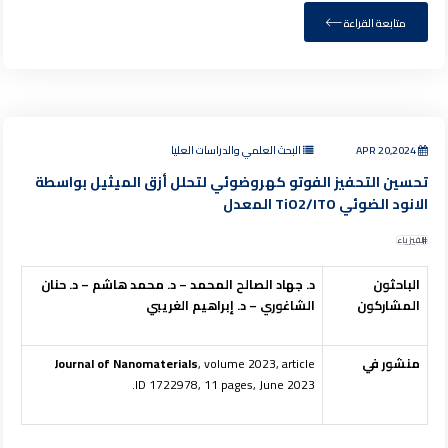
متابعة القراءة
APR 20,2024
البحث العلمي والدراسات العليا
تحسين التحفيز الفوتو كهروضوئي لتحلل أزق الميثيل بواسطة
الانود الضوئي TiO2/ITO المعدل
الفيزياء
الباحثون
د. جهاد الصالح المحمد – د. محمد هاشم – د. حنان
المشاركون
الشاغوري – د. إبراهيم الغريبي
منشور في
, volume 2023, article
Journal of Nanomaterials
ID 1722978, 11 pages, June 2023.