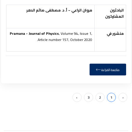
الباحثون
مروان الراعي – أ. د. مصطفى صائم الدهر
المشاركون
منشور في
, Volume 94, Issue 1,
Pramana - Journal of Physics
Article number 157, October 2020.
متابعة القراءة
›
3
2
1
‹