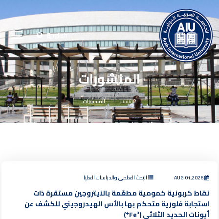
English
المنشورات
الرئيسية
المنشورات
AUG 01,2026
البحث العلمي والدراسات العليا
نقاط كربونية كمومية مطعّمة بالنيتروجين مستقرة ذات
استجابة فلورية متحكم بها بالأس الهيدروجيني للكشف عن
أيونات الحديد الثلاثي (Fe³⁺)