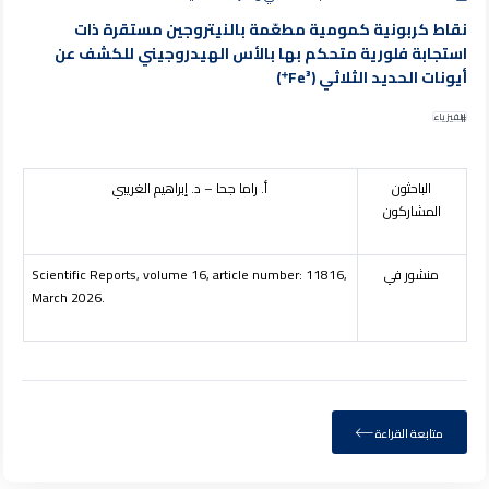
نقاط كربونية كمومية مطعّمة بالنيتروجين مستقرة ذات
استجابة فلورية متحكم بها بالأس الهيدروجيني للكشف عن
أيونات الحديد الثلاثي (Fe³⁺)
الفيزياء
الباحثون
أ. راما جحا – د. إبراهيم الغريبي
المشاركون
منشور في
Scientific Reports, volume 16, article number: 11816,
March 2026.
متابعة القراءة