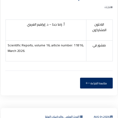
الفيزياء
الباحثون
أ. راما جحا – د. إبراهيم الغريبي
المشاركون
منشور في
Scientific Reports, volume 16, article number: 11816,
March 2026.
متابعة القراءة
AUG 01,2026
البحث العلمي والدراسات العليا