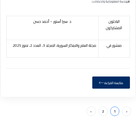
الهندسة المعلوماتية والاتصالات
الباحثون
د. سيرا أستور – أحمد حسن
المشاركون
منشور في
مجلة العلم والابتكار السورية
، المجلد 3، العدد 2، تموز 2025.
متابعة القراءة
›
2
1
‹