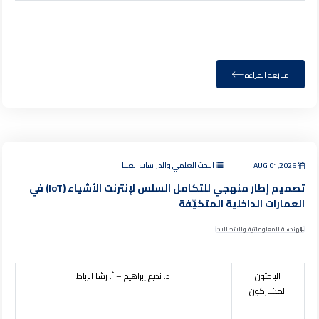
متابعة القراءة
AUG 01,2026
البحث العلمي والدراسات العليا
تصميم إطار منهجي للتكامل السلس لإنترنت الأشياء (IoT) في
العمارات الداخلية المتكيّفة
الهندسة المعلوماتية والاتصالات
الباحثون
د. نديم إبراهيم – أ. رشا الرباط
المشاركون