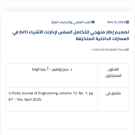
AUG 01,2026
البحث العلمي والدراسات العليا
تصميم إطار منهجي للتكامل السلس لإنترنت الأشياء (IoT) في
العمارات الداخلية المتكيّفة
الهندسة المعلوماتية والاتصالات
الباحثون
د. نديم إبراهيم – أ. رشا الرباط
المشاركون
منشور في
U.Porto Journal of Engineering, volume 12, No. 1, pp.
87 - 104, April 2026.