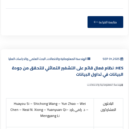
متابعة القراءة
SEP 01,2025
الهندسة المعلوماتية والاتصالات, البحث العلمي والدراسات العليا
HES: نظام فعال قائم على التشفير التماثلي للتحقق من جودة
البيانات في تداول البيانات
الهندسة المعلوماتية والاتصالات
الباحثون
Wei
–
Yun Zhao
–
Shichong Wang
–
Huayou Si
المشاركون
– د. رامي يارد –
Yuanyuan Qi
–
Neal N. Xiong
–
Chen
Mengyang Li