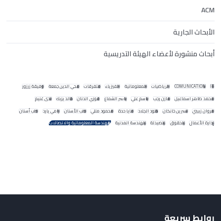
ACM
الأبحاث الجارية
أبحاث منشورة لأعضاء الهيئة التدريسية
IT
COMUNICATION
الرياضيات
المعلوماتية
الفيزياء
متفرقات
محي الدين جمعة
وفيقة زرزور
محمد طاهر اسماعيل
مازن رجب
باسم علي
ياسر الشماع
فوزي الدنان
خالد يزبك
ندى غنيم
مروان زبيبي
نسرين خانكان
خلود الجلاد
مايا حدة
محمود مللي
طب الأسنان
رامي يارد
طب أسنان
إدارة الأعمال
الحقوق
الصيدلة
الهندسة المدنية
الهندسة المعلوماتية والاتصالات
روابط سريعة