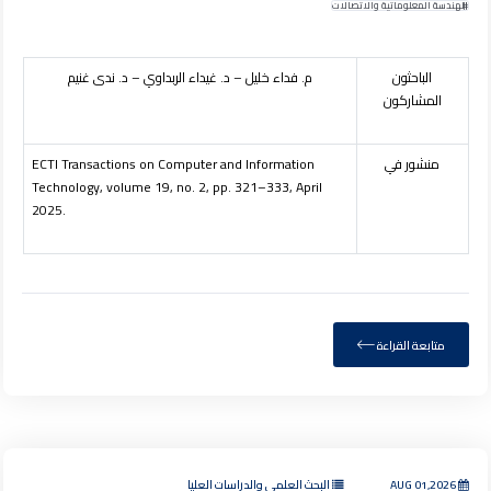
الهندسة المعلوماتية والاتصالات
الباحثون
م. فداء خليل – د. غيداء الربداوي – د. ندى غنيم
المشاركون
منشور في
ECTI Transactions on Computer and Information
Technology, volume
19
, no. 2, pp. 321–333, April
2025.
متابعة القراءة
AUG 01,2026
البحث العلمي والدراسات العليا