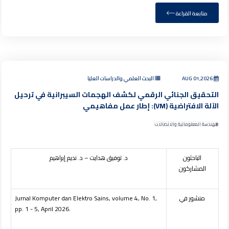
متابعة القراءة
AUG 01,2026
البحث العلمي والدراسات العليا
التحقيق الجنائي الرقمي لكشف الهجمات السيبرانية في ترحيل
الآلة الافتراضية (VM): إطار عمل مفاهيمي
الهندسة المعلوماتية والاتصالات
الباحثون
د. توفيق هدايت – د. نديم إبراهيم
المشاركون
منشور في
Jurnal Komputer dan Elektro Sains, volume 4, No. 1,
pp. 1 - 5, April 2026.