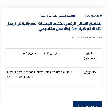
AUG 01,2026
البحث العلمي والدراسات العليا
التحقيق الجنائي الرقمي لكشف الهجمات السيبرانية في ترحيل
الآلة الافتراضية (VM): إطار عمل مفاهيمي
الهندسة المعلوماتية والاتصالات
الباحثون
د. توفيق هدايت – د. نديم إبراهيم
المشاركون
منشور في
Jurnal Komputer dan Elektro Sains, volume 4, No. 1,
pp. 1 - 5, April 2026.
متابعة القراءة