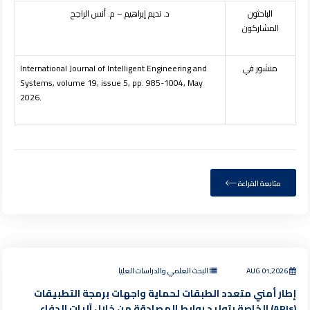
الباحثون
د
.
نديم إبراهيم – م. أنس الراجح
المشاركون
منشور في
International Journal of Intelligent Engineering and
Systems, volume 19, issue 5, pp. 985-1004, May
2026.
متابعة القراءة
AUG 01,2026
البحث العلمي والدراسات العليا
إطار أمني متعدد الطبقات لحماية واجهات برمجة التطبيقات
(APIs) الخاصة بتوليد روابط المصادقة من خلال آليات الدفاع