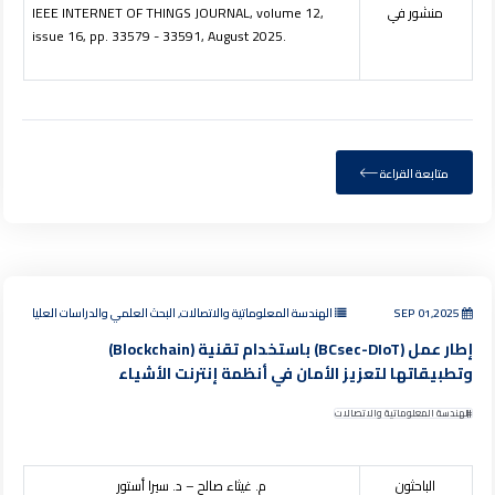
منشور في
IEEE INTERNET OF THINGS JOURNAL, volume 12,
issue 16, pp. 33579 - 33591, August 2025.
متابعة القراءة
SEP 01,2025
الهندسة المعلوماتية والاتصالات, البحث العلمي والدراسات العليا
إطار عمل (BCsec-DIoT) باستخدام تقنية (Blockchain)
وتطبيقاتها لتعزيز الأمان في أنظمة إنترنت الأشياء
الهندسة المعلوماتية والاتصالات
الباحثون
م. غيثاء صالح – د. سيرا أستور