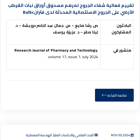
تقييم فعالية شفاء الجروح لمرهم مسحوق أوراق نبات القرطب
الأرضي على الجروح الاستئصالية المحدثة لدى فئرانBalbc
الباحثون
ص. رشا ضايع – ص. جمال عبد الناصر درويشة – د.
المشاركون
لينا صقر – د. عزيزة يوسف
منشور في
,
Research Journal of Pharmacy and Technology
volume 17, issue 7, July 2024.
متابعة القراءة
NOV 03,2024
البحث العلمي والدراسات العليا, الهندسة المعمارية