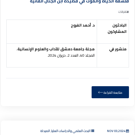
فلسفة الحياة والموت في قصيدة ابن الجنَّان الفائية
متفرقات
الباحثون
د. أحمد الفروح
المشاركون
منشور في
مجلة جامعة دمشق للآداب والعلوم الإنسانية
،
المجلد 40، العدد 2، حزيران 2024.
متابعة القراءة
NOV 03,2024
البحث العلمي والدراسات العليا, الصيدلة