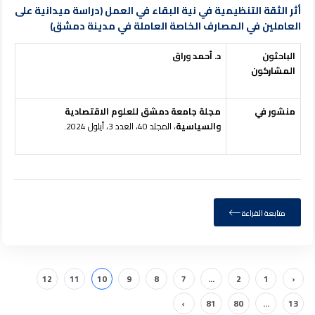
أثر الثقة التنظيمية في نية البقاء في العمل (دراسة ميدانية على
العاملين في المصارف الخاصة العاملة في مدينة دمشق)
الباحثون
د. أحمد وراق
المشاركون
منشور في
مجلة جامعة دمشق للعلوم الاقتصادية
والسياسية
، المجلد 40، العدد 3، أيلول 2024.
متابعة القراءة
12
11
10
9
8
7
...
2
1
‹
›
81
80
...
13