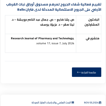
تقييم فعالية شفاء الجروح لمرهم مسحوق أوراق نبات القرطب
الأرضي على الجروح الاستئصالية المحدثة لدى فئرانBalbc
الباحثون
ص. رشا ضايع – ص. جمال عبد الناصر درويشة – د.
المشاركون
لينا صقر – د. عزيزة يوسف
منشور في
,
Research Journal of Pharmacy and Technology
volume 17, issue 7, July 2024.
متابعة القراءة
NOV 03,2024
البحث العلمي والدراسات العليا, الصيدلة