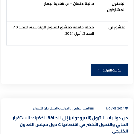
الباحثون
د. لينا عثمان – م. شادية بيطار
المشاركون
منشور في
مجلة جامعة دمشق للعلوم الهندسية
، المجلد 40،
العدد 3، أيلول 2024.
متابعة القراءة
NOV 03,2024
البحث العلمي والدراسات العليا, إدارة الأعمال
من دولارات البترول (البترودولار) إلى الطاقة الخضراء: الاستقرار
المالي والتحول الأخضر في اقتصاديات دول مجلس التعاون
الخليجي