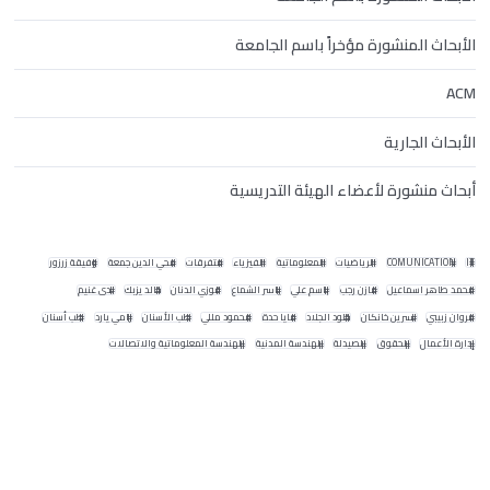
الأبحاث المنشورة مؤخراً باسم الجامعة
ACM
الأبحاث الجارية
أبحاث منشورة لأعضاء الهيئة التدريسية
IT
COMUNICATION
الرياضيات
المعلوماتية
الفيزياء
متفرقات
محي الدين جمعة
وفيقة زرزور
محمد طاهر اسماعيل
مازن رجب
باسم علي
ياسر الشماع
فوزي الدنان
خالد يزبك
ندى غنيم
مروان زبيبي
نسرين خانكان
خلود الجلاد
مايا حدة
محمود مللي
طب الأسنان
رامي يارد
طب أسنان
إدارة الأعمال
الحقوق
الصيدلة
الهندسة المدنية
الهندسة المعلوماتية والاتصالات