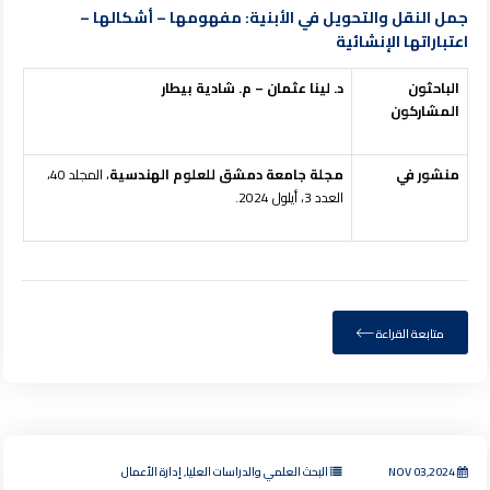
جمل النقل والتحويل في الأبنية: مفهومها – أشكالها –
اعتباراتها الإنشائية
الباحثون
د. لينا عثمان – م. شادية بيطار
المشاركون
منشور في
مجلة جامعة دمشق للعلوم الهندسية
، المجلد 40،
العدد 3، أيلول 2024.
متابعة القراءة
NOV 03,2024
البحث العلمي والدراسات العليا, إدارة الأعمال