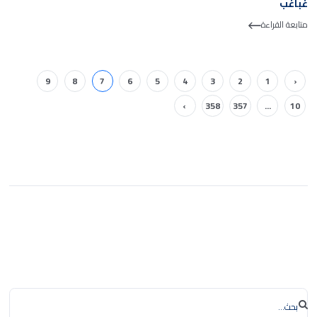
غباغب
متابعة القراءة
9
8
7
6
5
4
3
2
1
‹
›
358
357
...
10