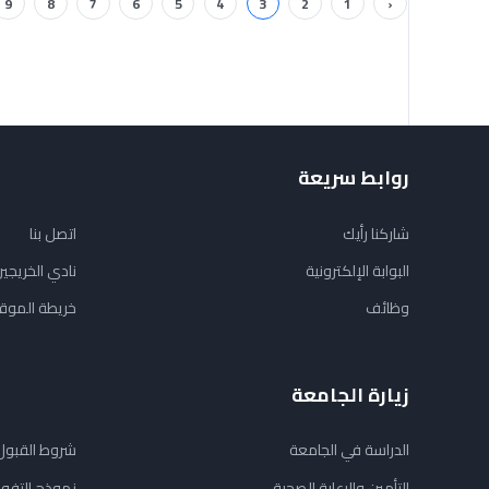
9
8
7
6
5
4
3
2
1
‹
روابط سريعة
شاركنا رأيك
اتصل بنا
البوابة الإلكترونية
نادي الخريجي
وظائف
خريطة الموق
زيارة الجامعة
الدراسة في الجامعة
شروط القبول
التأمين والرعاية الصحية
نموذج التفو