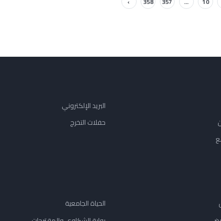
›
358
357
...
10
البريد الإلكتروني
ن
حفلات التخرج
ع
الحياة الجامعية
يض
بوابة الشكاوي والمقترحات