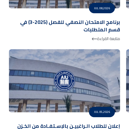
JUL 08,2026
برنامج الامتحان النصفي للفصل (2025-3) في
قسم المتطلبات
متابعة القراءة
JUL 05,2026
إعلان للطلاب الـراغبيـن بالإسـتفـادة من الخـزن