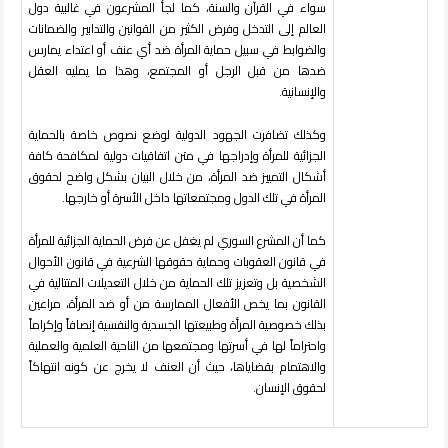
سواء في القرآن والسنة، كما لجأ المشرعون في غالبية دول
العالم إلى التدخل وفرض الكثير من القوانين والتدابير والضمانات
والضوابط في سبيل حماية المرأة ضد أي عنف أو اعتداء يمارس
ضدها من قبل الرجل أو المجتمع، وهذا ما يمليه العقل
والإنسانية.
وكذلك تضافرت الجهود الدولية لوضع نصوص خاصة بالحماية
الجزائية للمرأة وإدراجها في متن اتفاقيات دولية لمكافحة كافة
أشكال التمييز ضد المرأة، من خلال البيان بشكل واضح لحقوق
المرأة في تلك الدول ومجتمعاتها داخل الأسرة أو خارجها.
كما أن المشرع السوري لم يغفل عن فرض الحماية الجزائية للمرأة
في قانون العقوبات وحماية حقوقها الشرعية في قانون الأحوال
الشخصية بل وتعزيز تلك الحماية من خلال التعديلات المتتالية في
القانون بما يخص الأفعال الممارسة من أو ضد المرأة، مراعين
بذلك خصوصية المرأة وطبيعتها الجسدية والنفسية إنصافاً وإكراماً
واحتراماً لها في أسرتها ومجتمعها من الناحية العلمية والعملية
والاهتمام بقضاياها، حيث أن العنف لا يخرج عن كونه انتهاكاً
لحقوق الإنسان.