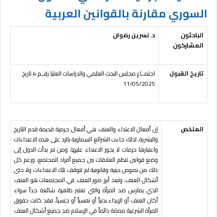
السوري مقارنة بالقوانين العربية
الباحثون
د. نسرين رضوان
المشاركون
تاريخ القبول
اجتمــاع مجلس البحث العلمي والدراسات العليا رقــم 4 تاريخ
11/05/2025
الملخص
إن أفعال الاعتداء والعنف هي أفعال جرمية قديمة قدم التاريخ
والبشرية، لذلك جاءت الشرائع السماوية بالرد على هذه الاعتداءات
واعتبارها حرمات لا يجوز الاعتداء عليها، ومن ثم بدأت الدول إلى
وضع قوانين تنظم العلاقات بين جميع أفراد المجتمع، ورغم كل
ذلك من نصوص دينية وقانونية لم تتوقف تلك الاعتداءات ولا حتى
أشكال العنف، وتعد أبرز صور العنف في المجتمعات هو العنف
الذي يمارس ضد المرأة والتي تعتبر ظاهرة شائعة جداً سواء
أكان العنف أو الإيذاء بدنياً أو نفسياً أو جنسياً، فقد كانت حقوق
المرأة الشرعية مصانة دائماً في الإسلام ضد جميع أشكال العنف