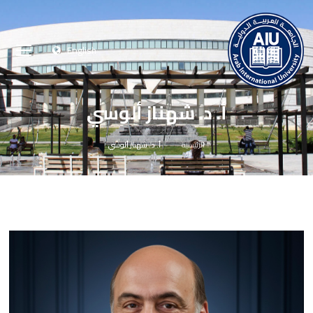
English
أ. د. شهناز ألوسي
الرئيسية
أ. د. شهناز ألوسي