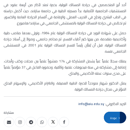
أحد أبرز المتخصصين في جراحة المسالك البولية، بخبرة تمتد لأكثر من أربعة عقود في
المستشفيات الجامعية الألمانية. بدأ مسيرته الطبية في جامعة سارلاند، حيث أكمل دراسته
في الطب البشري وتدرّج في التدريب العملي والإقامة في أقسام الجراحة العامة والكسور،
ثم تخصّص في جراحة المسالك البولية بالمستشفى الجامعي في سارلاند/هامبورغ.
حصل على شهادة البورد في جراحة المسالك البولية عام 1984، وتولى بعدها مناصب طبية
وأكاديمية متقدمة، من بينها كبير أطباء القسم، ثم محاضر جامعي، وصولاً إلى أستاذ جراحة
المسالك البولية، قبل أن يُعيَّن رئيساً لقسم المسالك البولية عام 2001 في المستشفى
الجامعي نفسه.
يمتلك سجلاً علمياً غنياً يشمل المشاركة في 174 منشوراً علمياً بين مجلات وكتب وأبحاث،
إضافة إلى مشاركته في ستة فيديوهات علمية وثائقية، وحضوره الفاعل في 37 مؤتمراً علمياً
على مدى سنوات عمله الأكاديمي والبحثي.
يمثل الدكتور شهناز نموذجاً للخبرة الطبية العميقة، والالتزام الأكاديمي، والإسهام البحثي
المؤثر في مجال جراحة المسالك البولية.
البريد الاكتروني:
info@aiu.edu.sy
مشاركة
عودة