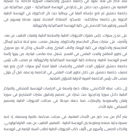
تمتد لأكثر من ثلاثة عقود في جامعة دمشق والجامعات السورية الخاصة. بدأ مسيرته
العلمية من دمشق، حيث حصل على إجازة في الهندسة الميكانيكية – قوى ميكانيكية من
جامعة دمشق ثم تابع دراساته العليا في بريطانيا حيث نال الدكتوراه في الهندسة الطبية
الحيوية من جامعة ستراثكلايد- غلاسكو- المملكة المتحدة، ليعود بعدها ويسهم في
تأسيس وتطوير هذا التخصص في كلية الهندسة الميكانيكية والكهربائية
.
على مدى سنوات، درّس مقررات التجهيزات الطبية والسلامة الطبية وتقنيات التطبيب عن بعد،
وأشرف على عشرات رسائل الماجستير والدكتوراه، وشغل منصب عضو لجنة تحكيم لرسائل
الماجيستير والدكتوراه في كلية الهمك والطب البشري وطب الأسنان، وكان له دور محوري
في تطوير المناهج والبحث العلمي في القسم. شغل عدة مناصب قيادية، من بينها رئاسة
قسم الهندسة الطبية، وعمادة كلية الهندسة الميكانيكية والكهربائية، ثم منصب
نائب رئيس
جامعة دمشق لشؤون البحث العلمي والدراسات العليا
لمدة أربع سنوات الذي رفع فيه
تصنيف جامعة دمشق من خلال تطوير البحث العلمي في الجامعة ودعمه، قبل أن يتولى
منصب
نائب رئيس الجامعة العربية الدولية للشؤون العلمية
.
إلى جانب عمله الأكاديمي، يمتلك خبرة واسعة في الدراسات الهندسية للمشافي والمراكز
الطبية داخل سوريا وخارجها، حيث شارك في تصميم وتدقيق عشرات المشاريع في سوريا
ولبنان والسعودية والإمارات، مما جعله مرجعًا في مجالات التجهيزات الطبية وتصميم
المشافي عالية الأداء
.
نشر أكثر من عدد كبير من الأبحاث العلمية، في مجلات محكمة عالمية ومصنفة، إذ لديه
مسيرة بحثية ممتدة ومتنوعة بين الهندسة الطبية ، التعقيم، التطبيب عن بعد، النانوتكنولوجي،
والذكاء الصنعي، وأسهم في تأليف كتاب التجهيزات الطبية لطلاب السنة الرابعة في الهندسة