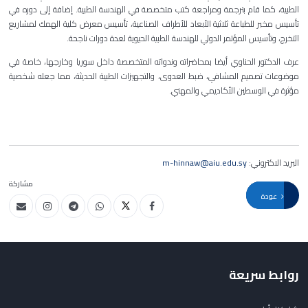
الطبية، كما قام بترجمة ومراجعة كتب متخصصة في الهندسة الطبية. إضافة إلى دوره في
تأسيس مخبر للطباعة ثلاثية الأبعاد للأطراف الصناعية، تأسيس معرض كلية الهمك لمشاريع
التخرج، وتأسيس المؤتمر الدولي للهندسة الطبية الحيوية لعدة دورات ناجحة
.
عرف الدكتور الحناوي أيضا بمحاضراته وندواته المتخصصة داخل سوريا وخارجها، خاصة في
موضوعات تصميم المشافي، ضبط العدوى، والتجهيزات الطبية الحديثة، مما جعله شخصية
مؤثرة في الوسطين الأكاديمي والمهني
.
البريد الاكتروني:
m-hinnaw@aiu.edu.sy
مشاركة
عودة
روابط سريعة