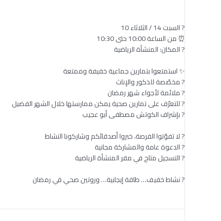
? السبت 14 / الثلاثاء 10
⏰ من الساعة 10:00 حتى 10:30
? المكان: المنشأة الرياضية
✨ استمتعوا بتمارين جماعية خفيفة وممتعة
? مخصّصة للذكور والإناث
? ملائمة لأجواء شهر رمضان
? للتعرّف على تمارين صحية يمكن ممارستها خلال الشهر الفضيل
? بإشراف الكوتش مصطفى أبو عجيب
? لا تفوّتوا الفرصة، خبروا أصدقائكم وشاركونا النشاط
? الدعوة عامة والمشاركة مجانية
? التسجيل متاح في مقر المنشأة الرياضية
? نشاط خفيف… طاقة إيجابية… وروتين صحي في رمضان