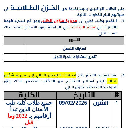
الخـزن الطـلابيـة
على الطلاب
الـراغبيـن بالإسـتفـادة من
في
كلياتهم
اتباع الخطوات التالية:
1-
التقدم بطلب خطي إلى
مديرية شؤون الطلاب
ومن ثم
تسديد قيمة
الاشتراك في
قسم المحاسبة
في الجامعة وفق النموذج المعد لذلك
حسب التالي:
النــــوع
اشتراك الفصل
تأمين للاشتراك للمرة الأولى
2-
بعد تسديد المبلغ يتم
اصطحاب الإيصال المالي إلى مديرية شؤون
الطلاب
ليتم
استلام
المفاتيح من المكتب المخصص لذلك وفق
المواعيد المحددة بالجدول التالي:
#
التاريخ
الكلية
الاثنين
09/02/2026
1
جميع طلاب كلية طب
الأسنان الذين تبدأ
أرقامهم بـ
2022 وما
قبل