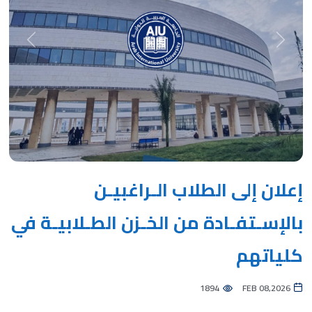
Next
Previous
إعلان إلى الطلاب الـراغبيـن
بالإسـتفـادة من الخـزن الطـلابيـة في
كلياتهم
1894
FEB 08,2026