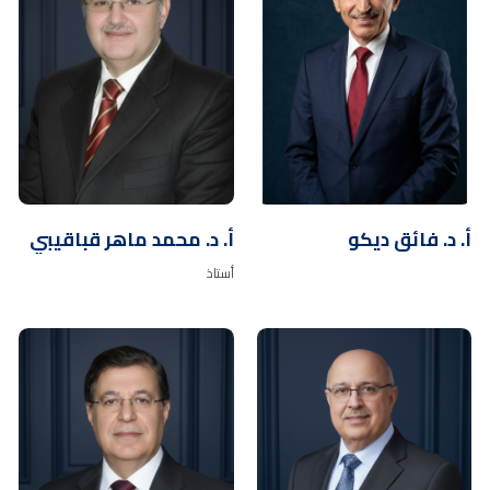
أ. د. فائق ديكو
أ. د. محمد ماهر قباقيبي
أستاذ