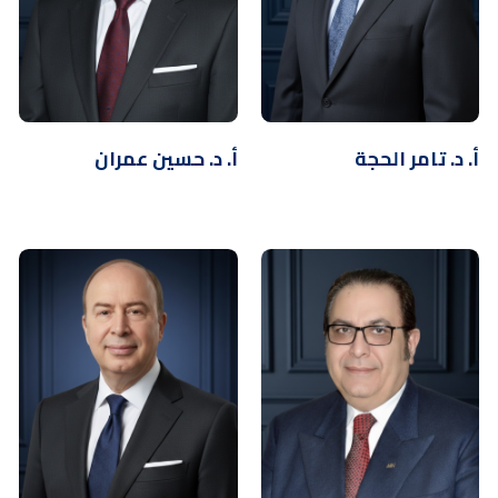
أ. د. تامر الحجة
أ. د. حسين عمران