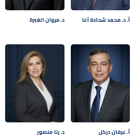
أ. د. محمد شحادة آغا
د. مروان الغبرة
أ. عرفان دركل
د. رنا منصور