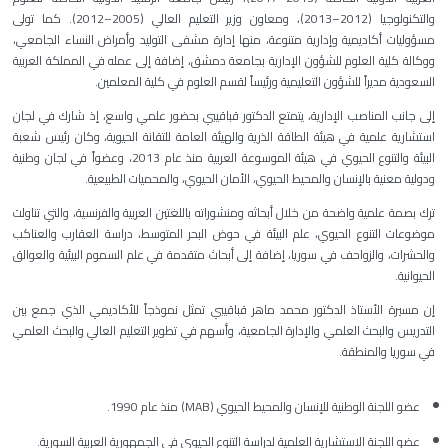
والتكنولوجيا (2012–2013)، ومعاون وزير التعليم العالي (2005–2012). كما تولى
مسؤوليات أكاديمية وإدارية متنوعة، منها إدارة مشفى التوليد وأمراض النساء الجامعي،
ووكالة كلية العلوم للشؤون الإدارية بجامعة دمشق، إضافة إلى عمله في المملكة العربية
السعودية مديراً للشؤون التعليمية ورئيساً لقسم العلوم في كلية المعلمين.
إلى جانب المناصب الإدارية، يتمتع الدكتور قباقيبي بحضور علمي واسع، إذ شارك في لجان
استشارية علمية في هيئة الطاقة الذرية والهيئة العامة للتقانة الحيوية، وكان رئيس شعبة
البيئة والتنوع الحيوي في هيئة الموسوعة العربية منذ عام 2013، وعضواً في لجان وطنية
ودولية معنية بالإنسان والمحيط الحيوي، الأمان الحيوي، والمحميات الطبيعية.
ترك بصمة علمية واضحة من خلال أبحاثه ومنشوراته باللغتين العربية والفرنسية، والتي تناولت
موضوعات التنوع الحيوي، علم البيئة في حوض البحر المتوسط، دراسة العقارب والعناكب
والحشرات، والزواحف في سوريا، إضافة إلى أبحاث متقدمة في علم السموم البيئية والعوالق
الحيوانية.
إن مسيرة الأستاذ الدكتور محمد ماهر قباقيبي تمثل نموذجاً للأكاديمي الذي جمع بين
التدريس والبحث العلمي والإدارة الجامعية، وأسهم في تطوير التعليم العالي والبحث العلمي
في سوريا والمنطقة.
عضو اللجنة الوطنية للإنسان والمحيط الحيوي (MAB) منذ عام 1990.
عضو اللجنة الاستشارية العلمية لدراسة التنوع الحيوي في الجمهورية العربية السورية.