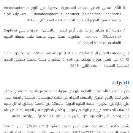
التأثير السمي لبعض المبيدات الفسفورية العضوية على النوع Arctodiaptomus
(Rhabdodiaptomus) bacillifer (Calanoidae, Copepoda) ، منشورات مجلة
جامعة دمشق للعلوم الأساسية، المجلد (28) – العدد الثاني - 2012.
دراسة تأثير شوارد النتريت على أنزيم الاستيراز والمحتوى البروتيني للنوع Daphnia
atkinsoni (Cladocera) ، منشورات مجلة بحوث جامعة حلب، سلسلة العلوم
الأساسية، العدد 81 لعام 2012.
إنتاج وتوصيف المجال الرابط للدايوكسين (LBD) من مستقبل مركبات الهيدروكربون الحلقية
(AhR) على شكل بروتين مؤشب في E. coli منشورات مجلة جامعة دمشق للعلوم
الأساسية، المجلد () – العدد الثاني - 2015.
الخبرات
من الشخصيات الأكاديمية والإدارية البارزة في سوريا، حيث جمع بين الخبرة العلمية في مجال
علوم البيئة والتنوع الحيوي والمسيرة الطويلة في قيادة المؤسسات التعليمية والبحثية. حصل
على إجازة في العلوم – شعبة العلوم الحيوية الكيميائية من جامعة دمشق، ثم نال دبلوم
الدراسات المعمقة في علم البيئة من فرنسا، وأكمل الدكتوراه في العلوم باختصاص علم
البيئة. وقد حاز على جائزة اليونسكو للباحثين الشباب عام 1991 تقديراً لإسهاماته العلمية.
شغل مناصب قيادية عدة، منها: رئيس جامعة دمشق (2017–2020)، رئيس الجامعة
العربية الدولية الخاصة (2013–2017)، رئيس جامعة الرشيد الدولية الخاصة للعلوم