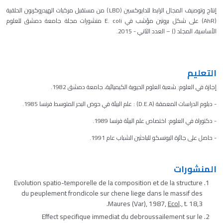
إنتاج وتوصيف المجال الرابط للدايوكسين (LBD) من مستقبل مركبات الهيدروكربون الحلقية
(AhR) على شكل بروتين مؤشب في E. coli منشورات مجلة جامعة دمشق للعلوم
الأساسية، المجلد () – العدد الثاني - 2015.
التعليم
إجازة في العلوم: شعبة العلوم الحيوية الكيميائية، جامعة دمشق 1982.
- دبلوم الدراسات المعمقة (D.E.A) : علم البيئة في حوض البحر المتوسط فرنسا 1985.
- دكتوراة في العلوم: اختصاص علم البيئة فرنسا 1989.
- حاصل على جائزة اليونسكو للباحثين الشباب عام 1991.
المنشورات
Evolution spatio-temporelle de la composition et de la structure
du peuplement frondicole sur chene liege dans le massif des
Maures (Var), 1987,
Ecol
., t. 18,3.
Effect specifique immediat du debroussailement sur le