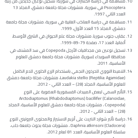
مساهمة في دراسة الحشرات في سورية: تسجيل نوعين جديدين من رتبة
Psocoptera
في سورية. منشورات مجلة جامعة دمشق، المجلد 13
العدد الثاني 1997.
مساهمة في دراسة العناكب الغابية في سورية، منشورات مجلة جامعة
دمشق، المجلد 15 العدد الأول، 1999.
عقارب جنوب سوريا، منشورات مجلة علم الحيوان في الشرق الأوسط،
ألمانيا، العدد 17، صفحة 79-89-1999.
تسجيل نوعين من مجدافيات الأرجل Copepoda في سد المشنف في
محافظة السويداء (سوريا)، منشورات مجلة جامعة دمشق للعلوم
الأساسية، 2011.
التنميط النووي للحرذون النجمي باستخدام الزرع الخلوي للدم الكامل
Laudakia stellio
(Reptilia: Agamidae)، منشورات مجلة جامعة دمشق
للعلوم الأساسية، المجلد (28) – العدد الثاني - 2012.
التأثير السمي لبعض المبيدات الفسفورية العضوية على النوع
Arctodiaptomus
(Rhabdodiaptomus)
bacillifer
(Calanoidae,
Copepoda) ، منشورات مجلة جامعة دمشق للعلوم الأساسية، المجلد
(28) – العدد الثاني - 2012.
دراسة تأثير شوارد النتريت على أنزيم الاستيراز والمحتوى البروتيني للنوع
Daphnia atkinsoni
(Cladocera) ، منشورات مجلة بحوث جامعة حلب،
سلسلة العلوم الأساسية، العدد 81 لعام 2012.