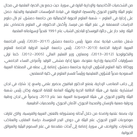
من الشخصيات الأكاديمية والإدارية البارزة في سوريا، حيث جمع بين الخبرة العلمية في مجال
علوم البيئة والتنوع الحيوي والمسيرة الطويلة في قيادة المؤسسات التعليمية والبحثية. حصل
على إجازة في العلوم – شعبة العلوم الحيوية الكيميائية من جامعة دمشق، ثم نال دبلوم
الدراسات المعمقة في علم البيئة من فرنسا، وأكمل الدكتوراه في العلوم باختصاص علم
البيئة. وقد حاز على جائزة اليونسكو للباحثين الشباب عام 1991 تقديراً لإسهاماته العلمية.
شغل مناصب قيادية عدة، منها: رئيس جامعة دمشق (2017–2020)، رئيس الجامعة
العربية الدولية الخاصة (2013–2017)، رئيس جامعة الرشيد الدولية الخاصة للعلوم
والتكنولوجيا (2012–2013)، ومعاون وزير التعليم العالي (2005–2012). كما تولى
مسؤوليات أكاديمية وإدارية متنوعة، منها إدارة مشفى التوليد وأمراض النساء الجامعي،
ووكالة كلية العلوم للشؤون الإدارية بجامعة دمشق، إضافة إلى عمله في المملكة العربية
السعودية مديراً للشؤون التعليمية ورئيساً لقسم العلوم في كلية المعلمين.
إلى جانب المناصب الإدارية، يتمتع الدكتور قباقيبي بحضور علمي واسع، إذ شارك في لجان
استشارية علمية في هيئة الطاقة الذرية والهيئة العامة للتقانة الحيوية، وكان رئيس شعبة
البيئة والتنوع الحيوي في هيئة الموسوعة العربية منذ عام 2013، وعضواً في لجان وطنية
ودولية معنية بالإنسان والمحيط الحيوي، الأمان الحيوي، والمحميات الطبيعية.
ترك بصمة علمية واضحة من خلال أبحاثه ومنشوراته باللغتين العربية والفرنسية، والتي تناولت
موضوعات التنوع الحيوي، علم البيئة في حوض البحر المتوسط، دراسة العقارب والعناكب
والحشرات، والزواحف في سوريا، إضافة إلى أبحاث متقدمة في علم السموم البيئية والعوالق
الحيوانية.