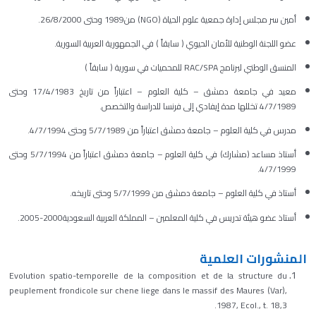
أمين سر مجلس إدارة جمعية علوم الحياة (NGO) من1989 وحتى 26/8/2000.
عضو اللجنة الوطنية للأمان الحيوي ( سابقاً ) في الجمهورية العربية السورية.
المنسق الوطني لبرنامج RAC/SPA للمحميات في سورية ( سابقاً )
معيد في جامعة دمشق – كلية العلوم – اعتباراً من تاريخ 17/4/1983 وحتى
4/7/1989 تخللها مدة إيفادي إلى فرنسا للدراسة والتخصص.
مدرس في كلية العلوم – جامعة دمشق اعتباراً من 5/7/1989 وحتى 4/7/1994.
أستاذ مساعد (مشارك) في كلية العلوم – جامعة دمشق اعتباراً من 5/7/1994 وحتى
4/7/1999.
أستاذ في كلية العلوم – جامعة دمشق من 5/7/1999 وحتى تاريخه.
أستاذ عضو هيئة تدريس في كلية المعلمين – المملكة العربية السعودية2000-2005.
المنشورات العلمية
Evolution spatio-temporelle de la composition et de la structure du
peuplement frondicole sur chene liege dans le massif des Maures (Var),
1987, Ecol., t. 18,3.