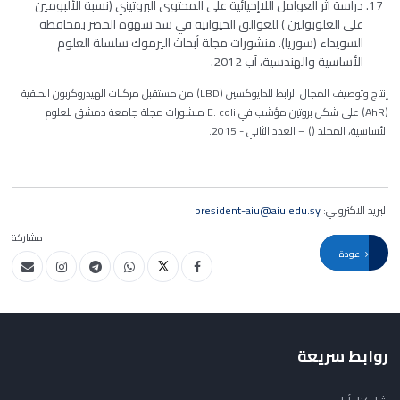
دراسة أثر العوامل اللاإحيائية على المحتوى البروتيني (نسبة الألبومين
على الغلوبولين ) للعوالق الحيوانية في سد سهوة الخضر بمحافظة
السويداء (سوريا). منشورات مجلة أبحاث اليرموك سلسلة العلوم
الأساسية والهندسية، آب 2012.
إنتاج وتوصيف المجال الرابط للدايوكسين (LBD) من مستقبل مركبات الهيدروكربون الحلقية
(AhR) على شكل بروتين مؤشب في
E. coli
منشورات مجلة جامعة دمشق للعلوم
الأساسية، المجلد () – العدد الثاني - 2015.
البريد الاكتروني:
president-aiu@aiu.edu.sy
مشاركة
عودة
روابط سريعة