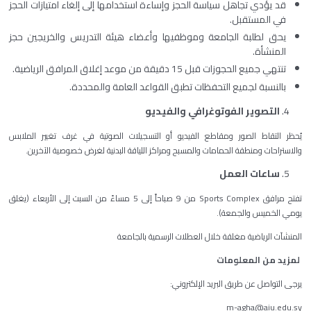
قد يؤدي تجاهل سياسة الحجز وإساءة استخدامها إلى إلغاء امتيازات الحجز
في المستقبل.
يحق لطلبة الجامعة وموظفيها وأعضاء هيئة التدريس والخريجين حجز
المنشأة.
تنتهي جميع الحجوزات قبل 15 دقيقة من موعد إغلاق المرافق الرياضية.
بالنسبة لجميع التحفظات تطبق القواعد العامة والمحددة.
التصوير الفوتوغرافي والفيديو
يُحظر التقاط الصور ومقاطع الفيديو أو التسجيلات الصوتية في غرف تغيير الملابس
والاستراحات ومنطقة الحمامات والمسبح ومراكز اللياقة البدنية لغرض خصوصية الآخرين.
ساعات العمل
تفتح مرافق Sports Complex من 9 صباحاً إلى 5 مساءً من السبت إلى الأربعاء (يغلق
يومي الخميس والجمعة).
المنشآت الرياضية مغلقة خلال العطلات الرسمية بالجامعة
لمزيد من المعلومات
يرجى التواصل عن طريق البريد الإلكتروني:
m-agha@aiu.edu.sy