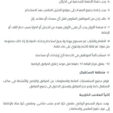
4- يجب حفظ الأمتعة الشخصية في الخزائن.
5- يجب إعادة جميع المعدات إلى موقع التخزين المناسب بعد الاستخدام.
6- طلب إذن من الموظفين المناوبين لنقل أي معدات أو مقاعد، إلخ.
7- لا تسقط الأوزان يجب أن تبقى الأوزان بعيدة عن الجدران أو المرايا بسبب خطر التلف أو
الإصابة.
8- الطعام والشراب غير مسموح بهما ولا يجوز استخدام زجاجات المياه إلا إذا كانت مصنوعة
من مواد غير قابلة للكسر وتحتوي على ماء فقط.
9- استشر دائماً الموظفين في الخدمة لأي إرشادات أو مساعدة.
10- يغلق مركز اللياقة 15 دقيقة قبل موعد إغلاق المرافق الرياضية.
6-
منطقة الاستقبال
تتوفر جميع الاستفسارات العامة والمعلومات عن المرافق والبرامج والأنشطة في مكتب
الاستقبال كما وتدير حجز المرافق وتسجيل الدخول الى جميع المرافق.
ثانياً الملاعب الخارجية
يوجد بجوار المجمع الرياضي ملعبي كرة قدم عشب صناعي، وملعبي كرة سلة بالإضافة
إلى غرف تغيير الملابس والحمامات.