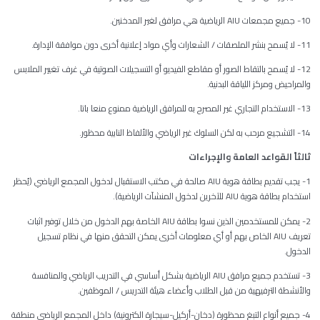
10- جميع مجمعات AIU الرياضية هي مرافق لغير المدخنين.
11- لا يُسمح بنشر الملصقات / الشعارات وأي مواد إعلانية أخرى دون موافقة الإدارة.
12- لا يُسمح بالتقاط الصور أو مقاطع الفيديو أو التسجيلات الصوتية في غرف تغيير الملابس
والمراحيض ومركز اللياقة البدنية.
13- الاستخدام التجاري غير المصرح به للمرافق الرياضية ممنوع منعا باتا.
14- التشجيع مرحب به لكن السلوك غير الرياضي والألفاظ النابية محظور.
ثالثاً القواعد العامة والإجراءات
1- يجب تقديم بطاقة هوية AIU صالحة في مكتب الاستقبال لدخول المجمع الرياضي (يُحظر
استخدام بطاقة هوية AIU للآخرين لدخول المنشآت الرياضية).
2- يمكن للمستخدمين الذين نسوا بطاقة AIU الخاصة بهم الدخول من خلال توفير اثبات
تعريف AIU الخاص بهم أو أي معلومات أخرى يمكن التحقق منها في نظام تسجيل
الدخول.
3- تستخدم جميع مرافق AIU الرياضية بشكل أساسي في التدريب الرياضي والمنافسة
والأنشطة الترفيهية من قبل الطلاب وأعضاء هيئة التدريس / الموظفين.
4- جميع أنواع التبغ محظورة (دخان-أركيل-سيجارة الكترونية) داخل المجمع الرياضي منطقة