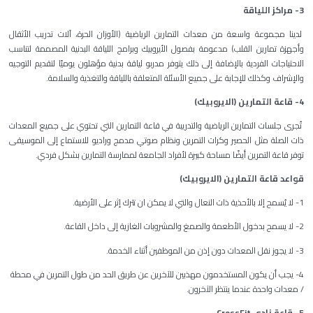
3- مراكز اللياقة
لدينا مجموعة واسعة من معدات التمارين الرياضية (الأوزان الحرة، آلات تدريب الأثقال
وأجهزة تمارين القلب) مدعومة بفصول الأيروبيك وبرامج اللياقة البدنية المصممة لتناسب
الاحتياجات الفردية بالإضافة إلى ذلك يتوفر مدربو لياقة بدنية مؤهلون يوميًا لتقديم التوجيه
والإشراف وكذلك للإجابة على جميع الأسئلة المتعلقة باللياقة والتغذية والسلامة.
4- قاعة التمارين (الايروبيك)
تُجرى جلسات التمارين الرياضية والتدريبة في قاعة التمارين التي تحتوي على جميع المعدات
ذات الصلة مثل الحصير وكرات التمرين ونظام صوتي مدمج وراديو للاستماع إلى الموسيقى
توفر قاعة التمرين أيضًا مساحة كبيرة لأفراد الجامعة لممارسة التمارين بشكل فردي.
قواعد قاعة التمارين (الايروبيك)
1- لا يُسمح إلا بالأحذية ذات النعال والتي لا يمكن ان تترك إثر على الأرضية.
2- لا يسمح بدخول الأطعمة والصمغ والمشروبات الغازية إلى داخل القاعة.
3- لا يجوز نقل المعدات دون إذن من الموظفين أثناء الخدمة.
4- يجب أن يكون المستخدمون مهذبين للآخرين عن طريق الحد من طول التمرين في محطة
/ معدات واحدة عندما ينتظر الآخرون.
5- قاعة نادي
CrossFit