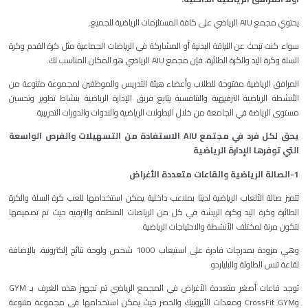
يحتوي مجمع AIU الرياضي على كافة المستلزمات الرياضية للجميع.
سواء كنت تبحث عن اللياقة البدنية أو المشاركة في الرياضات الجماعية مثل كرة القدم وكرة
السلة وكرة اليد والكرة الطائرة، فإن مجمع AIU الرياضي هو المكان المناسب لك.
المرافق الرياضية مفتوحة للطلاب وأعضاء هيئة التدريس والموظفين لمجموعة متنوعة من
الأنشطة الرياضية الترفيهية والتنافسية يتابع فريق الإدارة الرياضية بنشاط تطوير وتحسين
مستوى الرياضة في الجامعة من خلال البطولات الرياضية والندوات والدورات التدريبية.
يحق لكل فرد في مجتمع AIU الاستفادة من التسهيلات والفرص الواسعة
التي توفرها الإدارة الرياضية
1-الصالة الرياضية والقاعات متعددة الأغراض
تتميز صالة الألعاب الرياضية لدينا بملاعب داخلية يمكن استخدامها للعب كرة السلة والكرة
الطائرة وكرة اليد وكرة الريشة في كل من الرياضات المنظمة والترفيه حيث تم تصميمها
لتكون مرنة لمختلف الأنشطة والاحتياجات الرياضية.
وهي مزودة بمدرجات قادرة على استيعاب 1000 شخص ولوحة نتائج إلكترونية، بالإضافة
لقاعة تنس الطاولة والبلياردو.
توجد قاعات أصغر متعددة الأغراض في المجمع الرياضي تم تجهيز هذه الغرف بـ GYM
وCrossFit GYM ومعدات الأيروبيك والحصر حيث يمكن استخدامها في مجموعة متنوعة