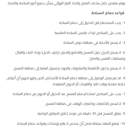
يتوفر منقذين خلال ساعات العمل واتخاذ القرار النهائي بشأن جميع أمور السلامة والصحة.
قواعد حمام السباحة
1- يجب الاستحمام قبل الدخول إلى حمام السباحة.
2- يجب على السباحين ارتداء ملابس السباحة المناسبة.
3- لا يسمح بالأحذية في منطقة حوض السباحة.
4- لا يسمح الجري حول المسبح والتدافع والحمل (ركوب الخيل) ورذاذ الماء والقتال
ومسابقات التنفس والصراخ.
5- لا يسمح بدخول الأطعمة والمشروبات والزيوت وغسول البشرة إلى منطقة المسبح.
6- قد يتم رفض الوصول إلى منطقة حمام السباحة للأشخاص الذين يظهر لديهم أي أمراض
جلدية معدية ونزلات البرد والتقرحات أو الجروح المفتوحة.
7- يجب على السباحين استخدام سلم المسبح عند الدخول أو الخروج من حمام السباحة.
8- لا يُسمح بالكاميرات وكاميرات الهاتف في منطقة المسبح.
9- يغلق المسبح قبل 30 دقيقة من موعد إغلاق المرافق الرياضية.
10- يتمتع المنقذ بسلطة فصل أي شخص لا يلتزم بإرشادات وقواعد حمام السباحة