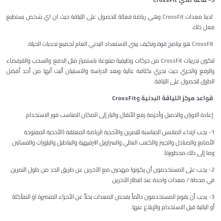
لدينا معدات CrossFit وهي رياضة فعالة للحصول على اللياقة حيث ان اي شخص يستطيع
فعل ذلك.
CrossFit هو برنامج قوة وتكيف يبني الاستعداد البدني العام لجميع تحديات الحياة.
تتكون تدريبات CrossFit من حركات وظيفية متنوعة باستمرار مثل الدفع والسحب والقرفصاء
والرفع والجري حيث تجري بكثافة عالية وبعد الدراسة والاستبيان أثبت أنها من أحد أفضل
الطرق للحصول على اللياقة.
قواعد مركز اللياقة البدنية و
CrossFit
إعادة الاوزان والدمبل وأحزمة رفع الأثقال والبار إلى المكان المناسب فور الاستخدام.
1- يجب ارتداء الملابس المناسبة للتمرين والأحذية الرياضة المغلقة (الأحذية المفتوحة
الأصابع والصنادل والجينز والكعب العالي والسراويل الترفيهية والبناطيل والبلوزات والفساتين
وما إلى ذلك محظورة).
2- يجب على المستخدمون أن يكونوا مهذبين مع الآخرين عن طريق الحد من طول التمرين
في محطة / معدات واحدة عند انتظار الآخرين.
3- يجب أن يقوم المستخدمون دائماً بفحص المعدات بحثاً عن الأجزاء المتضررة او المتآكلة
أو البالية قبل الاستخدام والإبلاغ عنها.