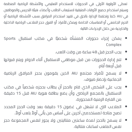
تعطى الأولوية الأولى في الحجوزات للاستخدام التعليمي والأنشطة الرياضية المنظمة
وسيتم استخدام جميع الأوقات المتبقية لاستيعاب الطلاب وأعضاء هيئة التدريس والموظفين
في AIU كما وتحتفظ الإدارة بالحق في تقييد استخدام المرافق بسبب الأنشطة الرياضية أو
الحرم الجامعي أو المناسبات الخاصة ويمكن للأفراد أو الفرق حجز الملاعب الرياضية الداخلية
والخارجية من خلال الإجراءات التالية:
يمكن إجراء حجوزات المنشأة شخصيًا في مكتب استقبال Sports
Complex
يجب الحجز قبل 48 ساعة من وقت اللعب.
تتم إدارة الحجوزات من قبل موظفي الاستقبال أثناء الدوام ويتم قبولها
قبل أربعة أيام.
لا يسمح لأفراد مجتمع AIU الذين يقومون بحجز المرافق الرياضية
الجماعية بإحضار ضيوف.
يجب على الشخص الذي قام بالحجز أن يطالب بحجزه شخصياً في مكتب
الاستقبال بالمجمع الرياضي وأن يضع بطاقة هوية AIU قبل 15 دقيقة
من الفترة الزمنية المحجوزة.
الملاعب التي لا تشغل في غضون 15 دقيقة بعد وقت الحجز المحدد
تصبح متاحة لمستخدمين آخرين على أساس من يأتي أولاً يلعب أولاً.
لا يسمح بالحجز لمدة ساعتين متتاليتين ولا يجوز لنفس المجموعة حجز
نفس الملعب لساعات متتالية.