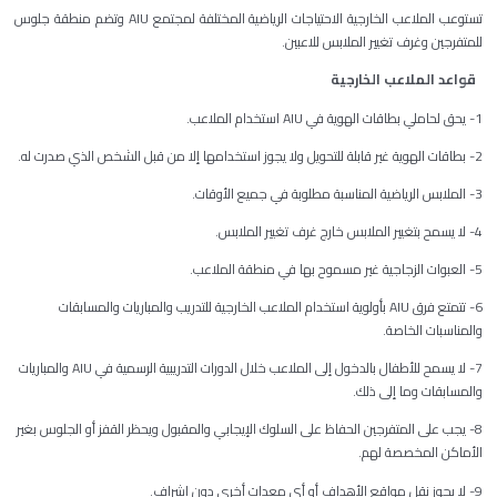
تستوعب الملاعب الخارجية الاحتياجات الرياضية المختلفة لمجتمع AIU وتضم منطقة جلوس
للمتفرجين وغرف تغيير الملابس للاعبين.
قواعد الملاعب الخارجية
1- يحق لحاملي بطاقات الهوية في AIU استخدام الملاعب.
2- بطاقات الهوية غير قابلة للتحويل ولا يجوز استخدامها إلا من قبل الشخص الذي صدرت له.
3- الملابس الرياضية المناسبة مطلوبة في جميع الأوقات.
4- لا يسمح بتغيير الملابس خارج غرف تغيير الملابس.
5- العبوات الزجاجية غير مسموح بها في منطقة الملاعب.
6- تتمتع فرق AIU بأولوية استخدام الملاعب الخارجية للتدريب والمباريات والمسابقات
والمناسبات الخاصة.
7- لا يسمح للأطفال بالدخول إلى الملاعب خلال الدورات التدريبية الرسمية في AIU والمباريات
والمسابقات وما إلى ذلك.
8- يجب على المتفرجين الحفاظ على السلوك الإيجابي والمقبول ويحظر القفز أو الجلوس بغير
الأماكن المخصصة لهم.
9- لا يجوز نقل مواقع الأهداف أو أي معدات أخرى دون إشراف.