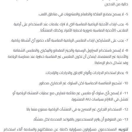
خالية من التدخين.
5- لا يسمح بمضغ العلكة والطعام والمشروبات في مناطق اللعب.
6- يجب ارتداء الأحذية الرياضية المناسبة التي لا تترك علامات عند الاستخدام على أرضية
الملاعب (الأحذية المناسبة ضرورية لحماية الأفراد وكذلك المنشأة).
7- يجب على المشاركين ارتداء الملابس الرياضية المناسبة أثناء حضور أي أنشطة رياضية.
8- لا يُسمح باستخدام السراويل الرسمية والجينز المقطع والبيكيني والملابس الشفافة
والأحذية غير المعتمدة، (يمكن أن تكون الملابس غير المناسبة خطيرة عند ممارسة الرياضة
وقد تشكل خطر الإصابة).
9- يحظر استخدام الدراجات وألواح التزحلق والدراجات والزلاجات.
10- تشجيع المنافسة الحماسية لكن السلوك غير الحضاري محظور.
11- لا يُسمح بأي سلوك أو ملابس غير ملائمة تتعارض مع عمليات المنشاة الرياضية أو
تفشل في الالتزام بسياسات AIU المنشورة.
12- الاستخدام التجاري غير المصرح به في المنشآت الرياضية ممنوع منعا باتا.
13- من المتوقع أن يلتزم المستخدمون بالقواعد المحددة لكل منشأة.
تنويه:
المستخدمون مسؤولون مسؤولية كاملة عن ممتلكاتهم والسلامة أثناء استخدام