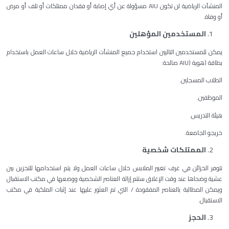
المنشآت الرياضية لن تكون AIU مسؤولة عن أي إصابة أو فقدان ممتلكات أو تلف أو مرض
أو وفاة.
المستخدمين المؤهلين
يمكن للمستخدمين التاليين استخدام جميع المنشآت الرياضية خلال ساعات العمل باستخدام
بطاقة (هوية (AIU صالحة:
الطلاب المسجلين.
الموظفين.
هيئة التدريس.
خريجو الجامعة.
الممتلكات شخصية
تتوفر الخزائن في غرف تغيير الملابس خلال ساعات العمل ولا يتم استخدامها للتخزين بين
عشية وضحاها عند وقت الإغلاق ستتم إزالة العناصر الشخصية ووضعها في مكتب الاستقبال
ويمكن المطالبة بالعناصر المفقودة / التي تم العثور عليها عند إثبات الملكية في مكتب
الاستقبال.
الحجز