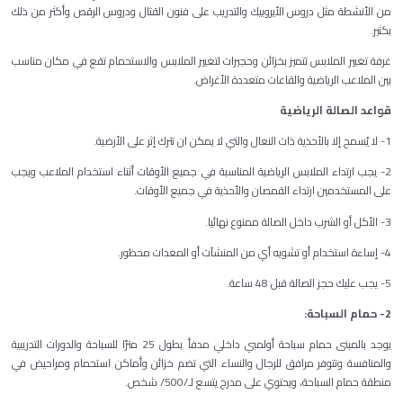
من الأنشطة مثل دروس الأيروبيك والتدريب على فنون القتال ودروس الرقص وأكثر من ذلك
بكثير.
غرفة تغيير الملابس تتميز بخزائن وحجيرات لتغيير الملابس والاستحمام تقع في مكان مناسب
بين الملاعب الرياضية والقاعات متعددة الأغراض.
قواعد الصالة الرياضية
1- لا يُسمح إلا بالأحذية ذات النعال والتي لا يمكن ان تترك إثر على الأرضية.
2- يجب ارتداء الملابس الرياضية المناسبة في جميع الأوقات أثناء استخدام الملاعب ويجب
على المستخدمين ارتداء القمصان والأحذية في جميع الأوقات.
3- الأكل أو الشرب داخل الصالة ممنوع نهائيا.
4- إساءة استخدام أو تشويه أي من المنشآت أو المعدات محظور.
5- يجب عليك حجز الصالة قبل 48 ساعة.
2- حمام السباحة:
يوجد بالمبنى حمام سباحة أولمبي داخلي مدفأ بطول 25 مترًا للسباحة والدورات التدريبية
والمنافسة وتتوفر مرافق للرجال والنساء التي تضم خزائن وأماكن استحمام ومراحيض في
منطقة حمام السباحة، ويحتوي على مدرج يتسع لـ/500/ شخص.