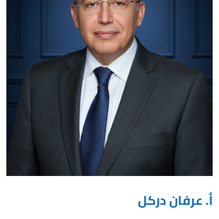
أ. عرفان دركل