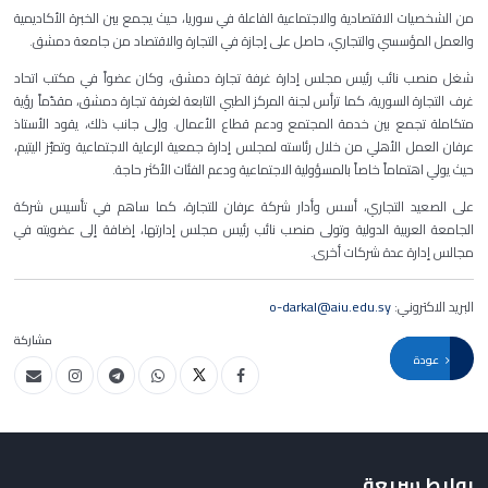
من الشخصيات الاقتصادية والاجتماعية الفاعلة في سوريا، حيث
يجمع بين الخبرة الأكاديمية
والعمل المؤسسي والتجاري، حاصل على إجازة في التجارة والاقتصاد من جامعة دمشق.
شغل منصب نائب رئيس مجلس إدارة غرفة تجارة دمشق، وكان عضواً في مكتب اتحاد
غرف التجارة السورية، كما ترأس لجنة المركز الطبي التابعة لغرفة تجارة دمشق، مقدّماً رؤية
متكاملة تجمع بين خدمة المجتمع ودعم قطاع الأعمال. وإلى جانب ذلك، يقود الأستاذ
عرفان العمل الأهلي من خلال رئاسته لمجلس إدارة جمعية الرعاية الاجتماعية وتميّز اليتيم،
حيث يولي اهتماماً خاصاً بالمسؤولية الاجتماعية ودعم الفئات الأكثر حاجة
.
على الصعيد التجاري، أسس وأدار شركة عرفان للتجارة، كما ساهم في تأسيس شركة
الجامعة العربية الدولية وتولى منصب نائب رئيس مجلس إدارتها، إضافة إلى عضويته في
مجالس إدارة عدة شركات أخرى.
البريد الاكتروني:
o-darkal@aiu.edu.sy
مشاركة
عودة
روابط سريعة