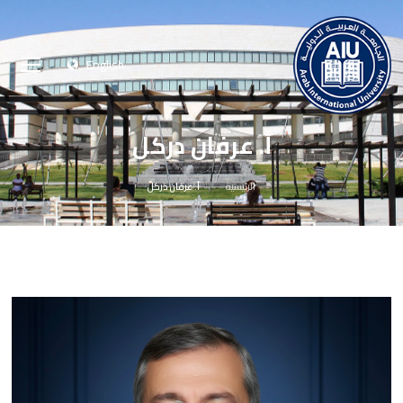
English
أ. عرفان دركل
الرئيسية
أ. عرفان دركل