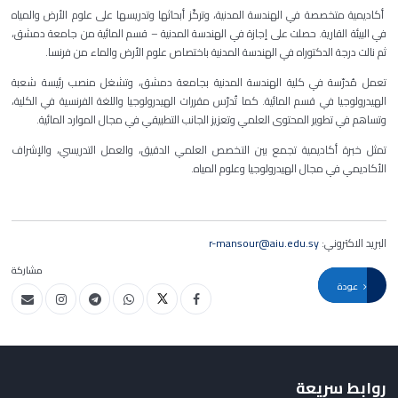
أكاديمية متخصصة في الهندسة المدنية، وتركّز أبحاثها وتدريسها على علوم الأرض والمياه
في البيئة القارية. حصلت على إجازة في الهندسة المدنية – قسم المائية من جامعة دمشق،
ثم نالت درجة الدكتوراه في الهندسة المدنية باختصاص علوم الأرض والماء من فرنسا
.
تعمل مُدرّسة في كلية الهندسة المدنية بجامعة دمشق، وتشغل منصب رئيسة شعبة
الهيدرولوجيا في قسم المائية. كما تُدرّس مقررات الهيدرولوجيا واللغة الفرنسية في الكلية،
وتساهم في تطوير المحتوى العلمي وتعزيز الجانب التطبيقي في مجال الموارد المائية
.
تمثل خبرة أكاديمية تجمع بين التخصص العلمي الدقيق، والعمل التدريسي، والإشراف
الأكاديمي في مجال الهيدرولوجيا وعلوم المياه
.
البريد الاكتروني:
r-mansour@aiu.edu.sy
مشاركة
عودة
روابط سريعة