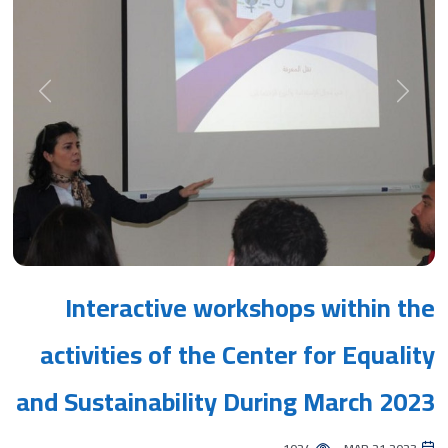
Next
Previous
Interactive workshops within the
activities of the Center for Equality
and Sustainability During March 2023