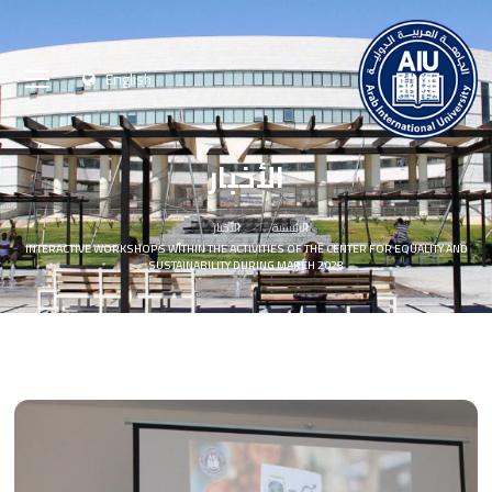
English
الأخبار
الرئيسية
الأخبار
INTERACTIVE WORKSHOPS WITHIN THE ACTIVITIES OF THE CENTER FOR EQUALITY AND
SUSTAINABILITY DURING MARCH 2023