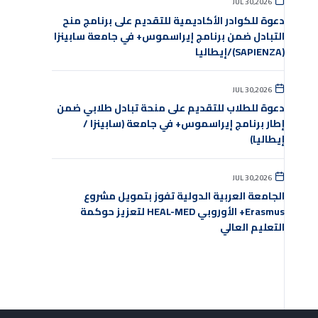
JUL 30,2026
دعوة للكوادر الأكاديمية للتقديم على برنامج منح
التبادل ضمن برنامج إيراسموس+ في جامعة سابينزا
(SAPIENZA)/إيطاليا
JUL 30,2026
دعوة للطلاب للتقديم على منحة تبادل طلابي ضمن
إطار برنامج إيراسموس+ في جامعة (سابينزا /
إيطاليا)
JUL 30,2026
الجامعة العربية الدولية تفوز بتمويل مشروع
Erasmus+ الأوروبي HEAL-MED لتعزيز حوكمة
التعليم العالي