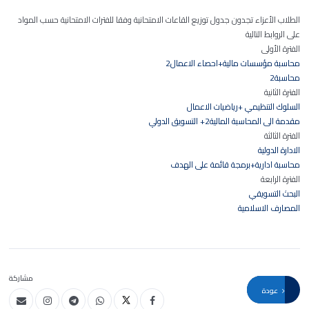
الطلاب الأعزاء تجدون جدول توزيع القاعات الامتحانية وفقا للفترات الامتحانية حسب المواد
على الروابط التالية
الفترة الأولى
محاسبة مؤسسات مالية+احصاء الاعمال2
محاسبة2
الفترة الثانية
السلوك التنظيمي +رياضيات الاعمال
مقدمة الى المحاسبة المالية2+ التسويق الدولي
الفترة الثالثة
الادارة الدولية
محاسبة ادارية+برمجة قائمة على الهدف
الفترة الرابعة
البحث التسويقي
المصارف الاسلامية
مشاركة
عودة