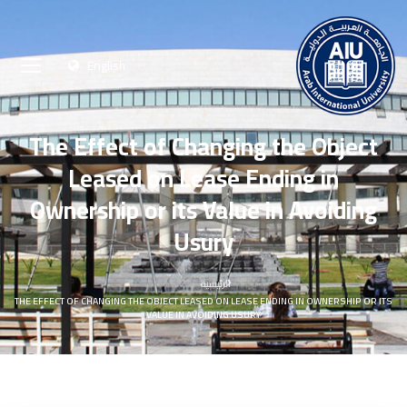
English
The Effect of Changing the Object
Leased on Lease Ending in
Ownership or its Value in Avoiding
Usury
الرئيسية
THE EFFECT OF CHANGING THE OBJECT LEASED ON LEASE ENDING IN OWNERSHIP OR ITS
VALUE IN AVOIDING USURY