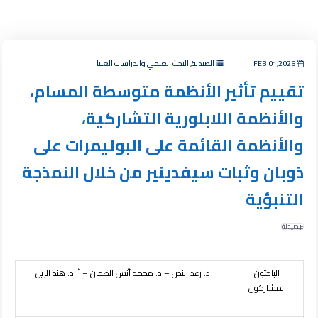
FEB 01,2026
الصيدلة, البحث العلمي والدراسات العليا
تقييم تأثير الأنظمة متوسطة المسام،
والأنظمة اللابلورية التشاركية،
والأنظمة القائمة على البوليمرات على
ذوبان وثبات سيفدينير من خلال النمذجة
التنبؤية
الصيدلة
الباحثون
د. رغد النص – د. محمد أنس الطحان – أ. د. هند الزين
المشاركون