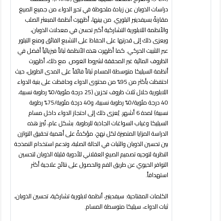
دراسات الذوبان عن زيادة ملحوظة في تحرر الدواء من جميع الصيغ
مقارنةً بسيفدينير البلوري. من بينها، أظهرت أنظمة المبعثر الصلب
والأنظمة اللابلورية التشاركية أكبر تحسن في معدلات الذوبان،
ويعزى ذلك إلى قدرتها على الحفاظ على التشبع الفائق ومنع التبلور
عبر التثبيت الحركي. كما أظهرت هذه الأنظمة ثباتاً فيزيائياً أفضل في
الظروف المائية غير المحققة لشروط الغوص. مع ذلك، أظهرت
أنظمة السيليكا متوسطة المسام ثباتاً فائقاً على المدى الطويل، حيث
احتفظت بأكثر من 95% من محتوى الدواء وحافظت على بنية الدواء
اللابلورية خلال ثلاث ظروف تخزين (25 درجة مئوية/0% رطوبة نسبية،
40 درجة مئوية/0% رطوبة نسبية، و40 درجة مئوية/75% رطوبة
نسبية) لمدة 6 أشهر. يُعزى ذلك إلى احتجاز الدواء داخل مسام
السيليكا وغياب السواغات الجاذبة للرطوبة. بشكل عام، تُبرز هذه
الدراسة المزايا المتميزة لكل نهج، مؤكدةً على أهمية تحقيق التوازن
بين تحسين الذوبان والثبات في الحالة الصلبة، وتدعم استخدام النمذجة
النظرية لتوجيه تصميم الصيغ العقلاني للأدوية قليلة الذوبان لتحسين
التوافر الحيوي عن طريق الفم والحصول على نتائج علاجية أكثر
استهدافاً
.
الكلمات المفتاحية:
سيفدينير، أنظمة لابلورية تشاركية، تحسين الذوبان،
ثبات الدواء، سيليكا متوسطة المسام
.