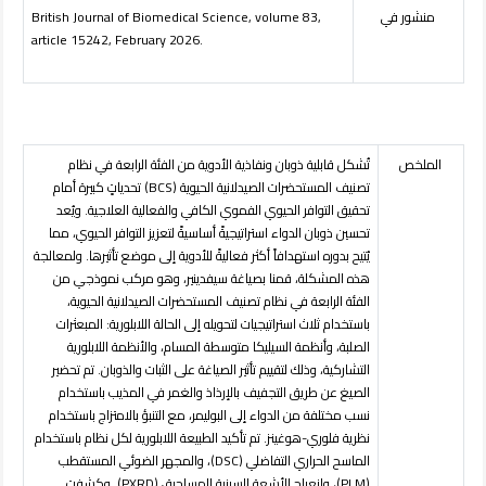
منشور في
British Journal of Biomedical Science, volume 83,
article 15242, February 2026.
الملخص
تُشكل قابلية ذوبان ونفاذية الأدوية من الفئة الرابعة في نظام
تصنيف المستحضرات الصيدلانية الحيوية (
BCS
) تحدياتٍ كبيرة أمام
تحقيق التوافر الحيوي الفموي الكافي والفعالية العلاجية. ويُعد
تحسين ذوبان الدواء استراتيجيةً أساسيةً لتعزيز التوافر الحيوي، مما
يُتيح بدوره استهدافاً أكثر فعاليةً للأدوية إلى موضع تأثيرها. ولمعالجة
هذه المشكلة، قمنا بصياغة سيفدينير، وهو مركب نموذجي من
الفئة الرابعة في نظام تصنيف المستحضرات الصيدلانية الحيوية،
باستخدام ثلاث استراتيجيات لتحويله إلى الحالة اللابلورية: المبعثرات
الصلبة، وأنظمة السيليكا متوسطة المسام، والأنظمة اللابلورية
التشاركية، وذلك لتقييم تأثير الصياغة على الثبات والذوبان. تم تحضير
الصيغ عن طريق التجفيف بالإرذاذ والغمر في المذيب باستخدام
نسب مختلفة من الدواء إلى البوليمر، مع التنبؤ بالامتزاج باستخدام
نظرية فلوري-هوغينز. تم تأكيد الطبيعة اللابلورية لكل نظام باستخدام
الماسح الحراري التفاضلي (
DSC
)، والمجهر الضوئي المستقطب
(
PLM
)، وانعراج الأشعة السينية للمساحيق (
PXRD
). وكشفت