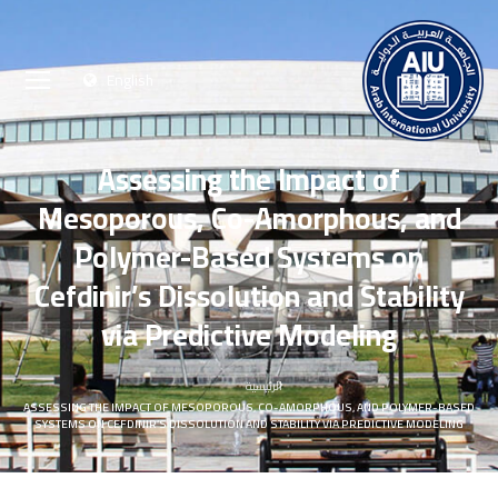
English
Assessing the Impact of
Mesoporous, Co-Amorphous, and
Polymer-Based Systems on
Cefdinir’s Dissolution and Stability
via Predictive Modeling
الرئيسية
ASSESSING THE IMPACT OF MESOPOROUS, CO-AMORPHOUS, AND POLYMER-BASED
SYSTEMS ON CEFDINIR’S DISSOLUTION AND STABILITY VIA PREDICTIVE MODELING