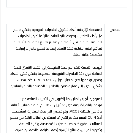
الملخص
المقدمة
: تؤثر دقة أبعاد شقوق الحاصرات التقويمية بشكلٍ حاسم
على أداء الحاصرات وجودة نتائج العلاج. غالباً ما تُظهر الحاصرات
التقليدية انحرافاتٍ في الأبعاد عن معايير تصنيع الحاصرات الأساسية.
قد تُتيح تقنية الطباعة ثلاثية الأبعاد إمكانية تصنيع حاصرات إفرادية
مخصصة عالية الدقة.
الهدف
: هدفت هذه المراجعة المنهجية إلى التقييم النقدي للأدلة
المتاحة حول دقة الحاصرات التقويمية المطبوعة بشكل ثلاثي الأبعاد
ومدى توافقها مع المعيار الدولي
DIN 13971-2
. كما سعت،
بشكلٍ ثانوي، إلى مقارنة دقتها بالحاصرات المصنعة بالطرق التقليدية.
المنهجية
: أجرى باحثان بحثاً إلكترونياً في الأدبيات المتاحة عبر ست
قواعد بيانات إلكترونية حتى 14 أبريل 2025. تم اعتماد معايير الأهلية
بناءً على هيكلية
PICOS
، وتم تضمين الدراسات المخبرية. استُخدمت
أداة
QUIN
لتقييم مخاطر التحيز. تم استخلاص البيانات التالية من جميع
المقالات المقبولة: مادة الحاصرات المُخصصة، وتقنية الطباعة،
وأجهزة القياس، والنتائج الرئيسية (دقة الطباعة، والدقة الهندسية،