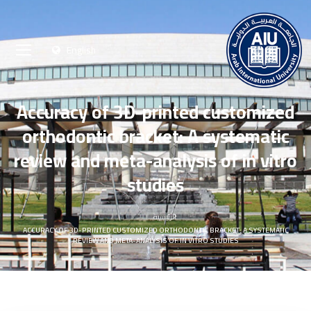
English
Accuracy of 3D-printed customized
orthodontic bracket: A systematic
review and meta-analysis of in vitro
studies
الرئيسية
ACCURACY OF 3D-PRINTED CUSTOMIZED ORTHODONTIC BRACKET: A SYSTEMATIC
REVIEW AND META-ANALYSIS OF IN VITRO STUDIES