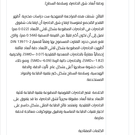
ودقة أبعاد شق الحاصرة، وسلامة السطح).
النتائج
: شملت هذه المراجعة المنهجية ست دراسات مخبرية. أظهر
التقدير المُجمع لمتوسط ارتفاع شق الحاصرة أن ارتفاعات شقوق
الحاصرات في الحاصرات المطبوعة بشكل ثلاثي الأبعاد (0.022 مم)
تميل إلى أن تكون أكبر قليلاً من القيمة الاسمية (0.566 مم)، والتي
تقع ضمن حدود التفاوت المسموح بها وفقاً للمعيار
DIN 13971-2
.
أظهرت الحاصرات المطبوعة بشكل ثلاثي الأبعاد دقة أبعاد فائقة
إحصائياً مقارنةً بالحاصرات المعدنية التقليدية (
SMD=-3.07
)، والخزفية
(
SMD=-1.82
)، والحاصرات ذاتية الربط (
SMD=-6.09
). ومع ذلك،
كانت خشونة سطحها أعلى بشكل عام. تأثرت الدقة، والدقة
الهندسية، وسلامة السطح بشكل كبير بتقنية الطباعة والمواد
المستخدمة.
الخلاصة
: تتميز الحاصرات التقويمية المطبوعة بتقنية الطباعة ثلاثية
الأبعاد بدقة أبعاد مقبولة سريرياً لشق الحاصرة، ما قد يتفوق على
الحاصرات التقليدية. وتعتمد نتائج الطباعة المثلى بشكل حاسم على
اختيار تقنيات الطباعة المناسبة وتطبيق بروتوكولات معالجة لاحقة
صارمة
.
الكلمات المفتاحية: