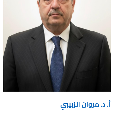
أ. د. مروان الزبيبي