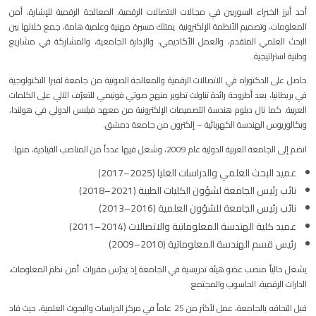
أحد أبرز الخبراء السوريين في مجالات الاتصالات الرقمية، المعالجة الرقمية للإشارة، أمن
المعلومات، وتصميم الأنظمة الإلكترونية
.
يمتلك مسيرة مهنية وعلمية هامة، جمع خلالها بين
البحث العلمي المتقدم، والعمل الأكاديمي، والإدارة الجامعية، والمشاركة في مشاريع
وطنية استراتيجية
.
حاصل على الدكتوراه في الاتصالات الرقمية والمعالجة الصوتية من جامعة
لفبرا
التكنولوجية
في بريطانيا، بعد أطروحة رائدة تناولت تطوير منهج صوتي فونيمي للتعرّف الآلي على الكلمات
العربية. كما نال دبلوم هندسة التصميمات الإلكترونية من معهد فيلبس الدولي في هولندا،
وبكالوريوس الهندسة الكهربائية – إلكترون من جامعة دمشق
.
انضم إلى الجامعة العربية الدولية عام 2009، وشغل فيها عدداً من المناصب القيادية، منها
:
عميد البحث العلمي والدراسات العليا
(2017–2025)
نائب رئيس الجامعة لشؤون الكليات الطبية
(2018–2021)
نائب رئيس الجامعة للشؤون العلمية
(2013–2016)
عميد كلية الهندسة المعلوماتية والاتصالات
(2011–2014)
رئيس قسم الهندسة المعلوماتية
(2009–2010)
يشغل حالياً منصب عضو هيئة تدريسية في الجامعة إذ يدرّس مقررات
:
أمن نظم المعلومات،
الدارات الرقمية، الحاسوب والمجتمع
.
قبل التحاقه بالجامعة، عمل لأكثر من 25 عاماً في مركز الدراسات والبحوث العلمية، حيث قاد