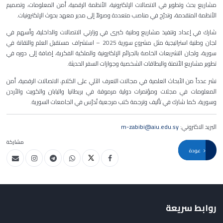
مشاريع بحث وتطوير في الاتصالات الإلكترونية، الأنظمة الرقمية، أمن المعلومات، وتصميم
الأنظمة المتقدمة، وتدرّج في مناصب متعددة وصولاً إلى مدير معهد بحوث الإلكترونيات.
شارك في إعداد وتنفيذ مشاريع وطنية كبرى في وزارتي الاتصالات والداخلية، وأسهم في
لجان وطنية استراتيجية مثل مشروع سورية 2025
– استشراف مستقبل العلم والتقانة في
سورية
، ولجان التشريعات الخاصة بالجرائم الإلكترونية والملكية الفكرية، إضافة إلى دوره في
تطوير مشاريع الأتمتة والبطاقات الشخصية وجوازات السفر الحديثة
.
نشر عدداً من الأبحاث العلمية في مجالات التعرف الآلي على الكلام، الاتصالات الرقمية، أمن
المعلومات في مجلات ومؤتمرات دولية مرموقة في بريطانيا واليابان والكويت والأردن
وسورية، كما شارك في تأليف وترجمة كتب مرجعية تُدرّس في الجامعات السورية
.
البريد الاكتروني:
m-zabibi@aiu.edu.sy
مشاركة
عودة
روابط سريعة