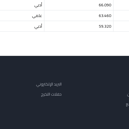
66.090
أدبي
63.460
علمي
59.320
أدبي
البريد الإلكتروني
ن
حفلات التخرج
ع