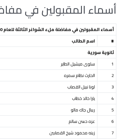
أسماء المقبولين في مفاضلة ملء الشواغ
أسماء المقبولين في مفاضلة ملء الشواغر
الثالثة
للعام 2021/2020 لكلية الفنون
#
اسم الطالب
ثانوية سورية
1
سلوى ميشيل الطاير
2
الحارث نظام سمره
3
لونا نبيل القصاب
4
يارا خالد خطاب
5
ريبال جاك مالو
6
عزه حسن سالم
7
زينه محمود شيخ القصابين