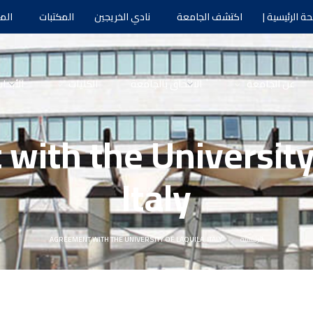
ة الرئيسية |
اكتشف الجامعة
نادي الخريجين
المكتبات
الم
عن الجامعة
الالتحاق بالجامعة
الكليات
الأبحا
with the University 
Italy
الرئيسية
AGREEMENT WITH THE UNIVERSITY OF LAQUILA, ITALY