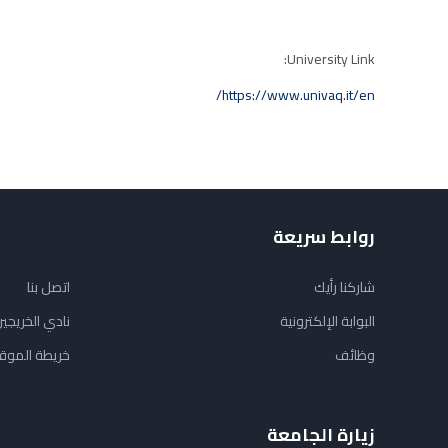
University Link:
https://www.univaq.it/en/
روابط سريعة
شاركنا رأيك
اتصل بنا
البوابة الإلكترونية
نادي الخريجي
وظائف
خريطة الموق
زيارة الجامعة