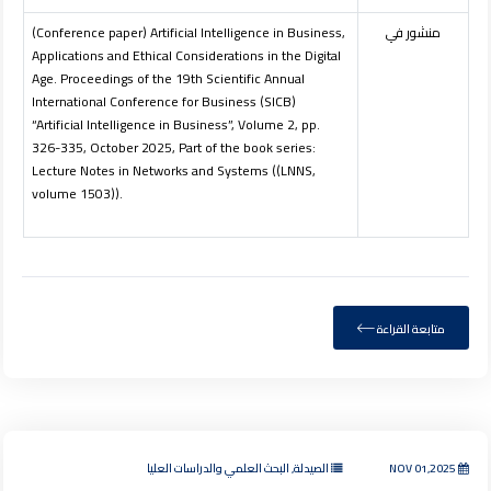
منشور في
(Conference paper) Artificial Intelligence in Business,
Applications and Ethical Considerations in the Digital
Age. Proceedings of the 19th Scientific Annual
International Conference for Business (SICB)
“Artificial Intelligence in Business”, Volume 2, pp.
326
-
335
, October 2025, Part of the book series:
Lecture Notes in Networks and Systems ((LNNS,
volume 1503)).
متابعة القراءة
NOV 01,2025
الصيدلة, البحث العلمي والدراسات العليا