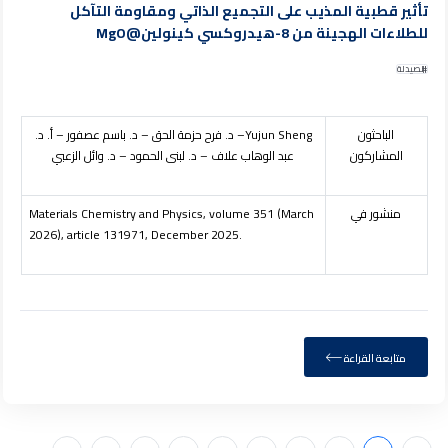
تأثير قطبية المذيب على التجميع الذاتي ومقاومة التآكل
للطلاءات الهجينة من 8-هيدروكسي كينولين@MgO
الصيدلة
الباحثون
Yujun Sheng
– د. فرح حزمة الحق – د. باسم عصفور – أ. د.
المشاركون
عبد الوهاب علاف – د. لبنى الحمود – د. وائل الزعبي
منشور في
Materials Chemistry and Physics, volume 351 (March
2026), article 131971, December 2025.
متابعة القراءة