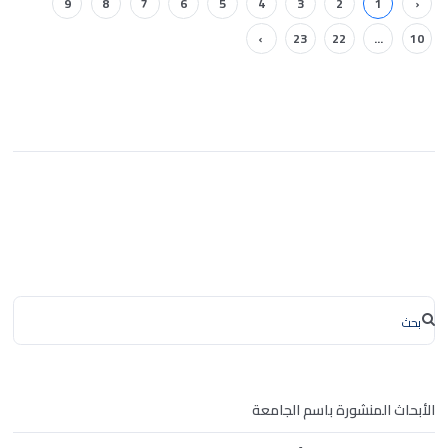
9
8
7
6
5
4
3
2
1
‹
›
23
22
...
10
الأبحاث المنشورة باسم الجامعة