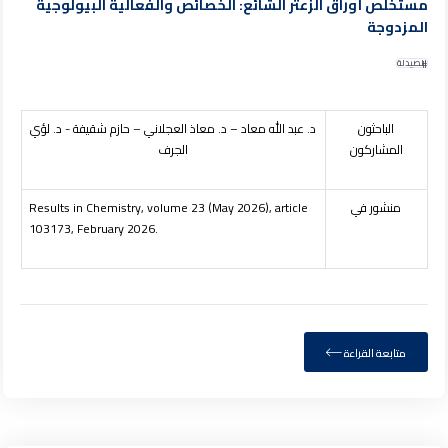
مستخلص أوراق الزعتر الشائع: الخصائص والفعالية البيولوجية
المزدوجة
الصيدلة
الباحثون
د. عبد الله معاد – د. معاذ العجلاني – حازم شقيفة - د. لؤي
المشاركون
الجرف
منشور في
Results in Chemistry, volume 23 (May 2026), article
103173, February 2026.
متابعة القراءة