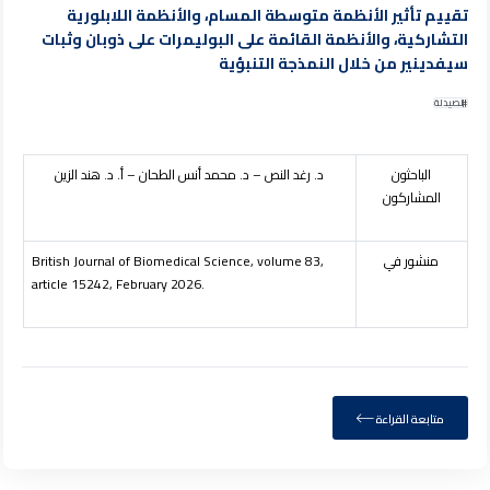
تقييم تأثير الأنظمة متوسطة المسام، والأنظمة اللابلورية
التشاركية، والأنظمة القائمة على البوليمرات على ذوبان وثبات
سيفدينير من خلال النمذجة التنبؤية
الصيدلة
الباحثون
د. رغد النص – د. محمد أنس الطحان – أ. د. هند الزين
المشاركون
منشور في
British Journal of Biomedical Science, volume 83,
article 15242, February 2026.
متابعة القراءة