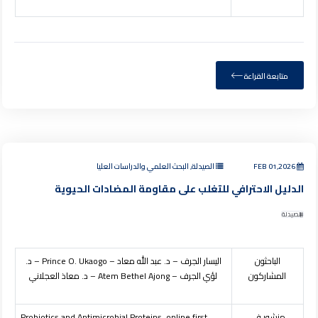
متابعة القراءة
FEB 01,2026
الصيدلة, البحث العلمي والدراسات العليا
الدليل الاحترافي للتغلب على مقاومة المضادات الحيوية
الصيدلة
الباحثون
اليسار الجرف – د. عبد الله معاد –
Prince O. Ukaogo
– د.
المشاركون
لؤي الجرف –
Atem Bethel Ajong
– د. معاذ العجلاني
منشور في
Probiotics and Antimicrobial Proteins, online first