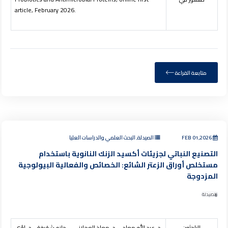
article, February 2026.
متابعة القراءة
FEB 01,2026
الصيدلة, البحث العلمي والدراسات العليا
التصنيع النباتي لجزيئات أكسيد الزنك النانوية باستخدام
مستخلص أوراق الزعتر الشائع: الخصائص والفعالية البيولوجية
المزدوجة
الصيدلة
الباحثون
د. عبد الله معاد – د. معاذ العجلاني – حازم شقيفة - د. لؤي