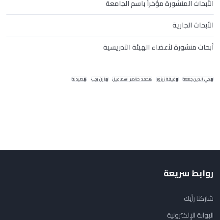
الأبحاث المنشورة مؤخراً باسم الجامعة
الأبحاث الجارية
أبحاث منشورة لأعضاء الهيئة التدريسية
محي الدين جمعة
وفيقة زرزور
محمد طاهر اسماعيل
مازن رجب
الصيدلة
روابط سريعة
شاركنا رأيك
البوابة الإلكترونية