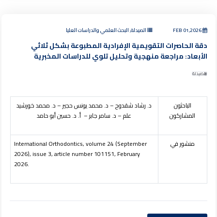
FEB 01,2026
الصيدلة, البحث العلمي والدراسات العليا
دقة الحاصرات التقويمية الإفرادية المطبوعة بشكل ثلاثي
الأبعاد: مراجعة منهجية وتحليل تلوي للدراسات المخبرية
الصيدلة
الباحثون
د. رشاد شقدوح – د. محمد يونس حجير – د. محمد خورشيد
المشاركون
علم – د. سامر جابر – أ. د. حسين أبو حامد
منشور في
(September
4
International Orthodontics, volume 2
2026), issue
3
, article number 101151, February
2026.