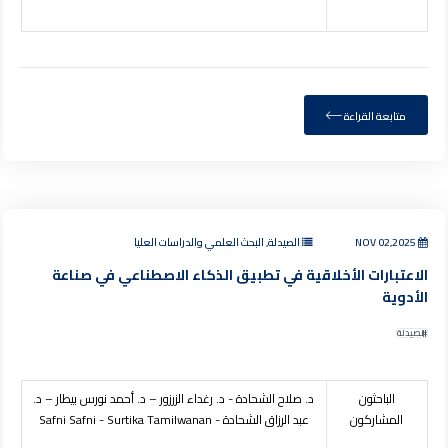
متابعة القراءة
NOV 02,2025
الصيدلة, البحث العلمي والدراسات العليا
الاعتبارات الأخلاقية في تطبيق الذكاء الاصطناعي في صناعة
الأدوية
الصيدلة
الباحثون
د. صلاح الشحادة - د. رغداء الزرزور – د. أحمد نورس بيطار – د.
المشاركون
عبد الرزاق الشحادة -
Surtika Tamilwanan
-
Safni Safni