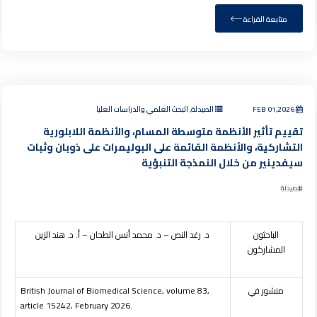
متابعة القراءة
FEB 01,2026
الصيدلة, البحث العلمي والدراسات العليا
تقييم تأثير الأنظمة متوسطة المسام، والأنظمة اللابلورية
التشاركية، والأنظمة القائمة على البوليمرات على ذوبان وثبات
سيفدينير من خلال النمذجة التنبؤية
الصيدلة
الباحثون
د. رغد النص – د. محمد أنس الطحان – أ. د. هند الزين
المشاركون
منشور في
British Journal of Biomedical Science, volume 83,
article 15242, February 2026.