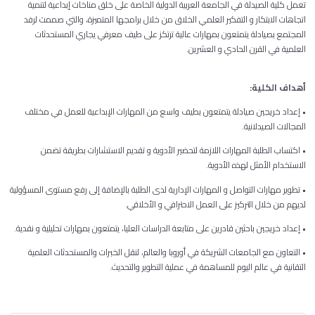
تعمل كلية الصيدلة في الجامعة العربية الدولية الخاصة على خلق مناخات إبداعية لتنمية
اتجاهات الابتكار و التفكير العلمي الخلاق من خلال برامجها المتميزة، والتي صممت لرفد
المجتمع بصيادلة يتمتعون بمهارات عالية ترتكز على طيف معرفي يجاري المستحدثات
العلمية في القرن الحادي و العشرين.
أهداف الكلية:
• إعداد خريجين صيادلة يتمتعون بطيف واسع من المهارات الإبداعية للعمل في مختلف
المجالات الصيدلانية.
• اكتساب الطلبة المهارات اللازمة لتحضير الأدوية و تقديم الاستشارات بطريقة تضمن
الاستخدام الأمثل لهذه الأدوية.
• تطوير مهارات التواصل و المهارات الإدارية لدى الطلبة بالإضافة إلى رفع مستوى المسؤولية
لديهم من خلال التركيز على العمل الاحترافي و الأخلاقي.
• إعداد خريجين باحثين قادرين على متابعة الدراسات العليا، يتمتعون بمهارات تحليلية و نقدية.
• التعاون مع الجامعات الشريكة في أوروبا والعالم، لنقل الخبرات والمستحدثات العلمية
التقانية في عالم اليوم للمساهمة في عملية التطوير والتحديث.